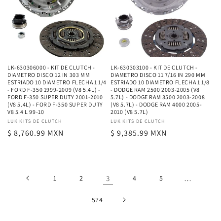
LK-630306000 - KIT DE CLUTCH -
LK-630303100 - KIT DE CLUTCH -
DIAMETRO DISCO 12 IN 303 MM
DIAMETRO DISCO 11 7/16 IN 290 MM
ESTRIADO 10 DIAMETRO FLECHA 1 1/4
ESTRIADO 10 DIAMETRO FLECHA 1 1/8
- FORD F-350 1999-2009 (V8 5.4L) -
- DODGE RAM 2500 2003-2005 (V8
FORD F-350 SUPER DUTY 2001-2010
5.7L) - DODGE RAM 3500 2003-2008
(V8 5.4L) - FORD F-350 SUPER DUTY
(V8 5.7L) - DODGE RAM 4000 2005-
V8 5.4 L 99-10
2010 (V8 5.7L)
Proveedor:
LUK KITS DE CLUTCH
Proveedor:
LUK KITS DE CLUTCH
Precio
$ 8,760.99 MXN
Precio
$ 9,385.99 MXN
habitual
habitual
1
2
3
4
5
…
574