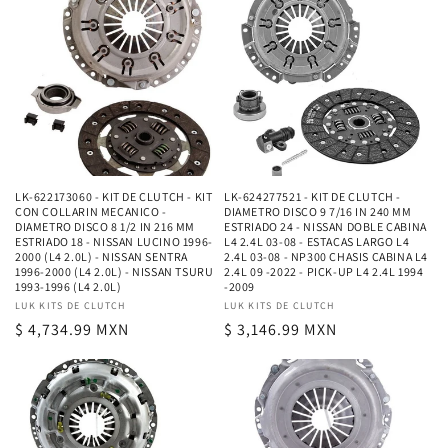
LK-622173060 - KIT DE CLUTCH - KIT
LK-624277521 - KIT DE CLUTCH -
CON COLLARIN MECANICO -
DIAMETRO DISCO 9 7/16 IN 240 MM
DIAMETRO DISCO 8 1/2 IN 216 MM
ESTRIADO 24 - NISSAN DOBLE CABINA
ESTRIADO 18 - NISSAN LUCINO 1996-
L4 2.4L 03-08 - ESTACAS LARGO L4
2000 (L4 2.0L) - NISSAN SENTRA
2.4L 03-08 - NP300 CHASIS CABINA L4
1996-2000 (L4 2.0L) - NISSAN TSURU
2.4L 09 -2022 - PICK-UP L4 2.4L 1994
1993-1996 (L4 2.0L)
-2009
Proveedor:
LUK KITS DE CLUTCH
Proveedor:
LUK KITS DE CLUTCH
Precio
$ 4,734.99 MXN
Precio
$ 3,146.99 MXN
habitual
habitual