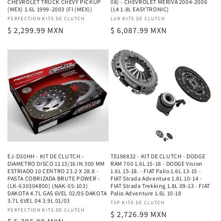
CHEVROLET TRUCK CHEVY PICKUP
08) - CHEVROLET MERIVA 2004-2006
(MEX) 1.6L 1999-2003 (FI (MEX))
(L4 1.8L EASYTRONIC)
Proveedor:
PERFECTION KITS DE CLUTCH
Proveedor:
LUK KITS DE CLUTCH
Precio
$ 2,299.99 MXN
Precio
$ 6,087.99 MXN
habitual
habitual
EJ-D30HH - KIT DE CLUTCH -
TE198832 - KIT DE CLUTCH - DODGE
DIAMETRO DISCO 11 13/16 IN 300 MM
RAM 700 1.6L 15-18 - DODGE Vision
ESTRIADO 10 CENTRO 23.2 X 28.8 -
1.6L 15-18. - FIAT Palio 1.6L 13-15 -
PASTA COBRIZADA BRUTE POWER -
FIAT Strada Adventure 1.8L 10-14 -
(LK-630304800) (NAK-05-103)
FIAT Strada Trekking 1.8L 09-13 - FIAT
DAKOTA 4.7L GAS 6VEL 02/05 DAKOTA
Palio Adventure 1.6L 10-18
3.7L 6VEL 04 3.9L 01/03
Proveedor:
TSP KITS DE CLUTCH
Proveedor:
PERFECTION KITS DE CLUTCH
Precio
$ 2,726.99 MXN