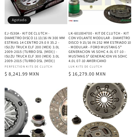
ó
n
Agotado
:
EJ-IS30A - KIT DE CLUTCH -
LK-601004700 - KIT DE CLUTCH - KIT
DIAMETRO DISCO 11 13/16 IN 300 MM
CON VOLANTE MODULAR - DIAMETRO
ESTRIAS: 14 CENTRO 29.0 X 35.2 -
DISCO 9 15/16 IN 252 MM ESTRIADO 10
ISUZU TRUCK ELF 200 (MEX) 3.0L
- MODULAR - FORD MUSTANG 5ª
2009-2015 (TURBO DSL (MEX)) -
GENERACION V6 SOHC 4.0L 07-10 -
ISUZU TRUCK ELF 300 (MEX) 3.0L
MUSTANG 5ª GENERACION V6 SOHC
2009-2015 (TURBO DSL (MEX))
4.0L 07-10 AMERICANO
Proveedor:
PERFECTION KITS DE CLUTCH
Proveedor:
LUK KITS DE CLUTCH
Precio
$ 8,241.99 MXN
Precio
$ 16,279.00 MXN
habitual
habitual