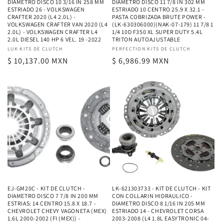
DIAMETRO DISCO 10 3/16 IN 258 MM
DIAMETRO DISCO 11 7/8 IN 302 MM
ESTRIADO 26 - VOLKSWAGEN
ESTRIADO 10 CENTRO 25.9 X 32.1 -
CRAFTER 2020 (L4 2.0L) -
PASTA COBRIZADA BRUTE POWER -
VOLKSWAGEN CRAFTER VAN 2020 (L4
(LK-630306000)(NAK-07-179) 11 7/8 1
2.0L) - VOLKSWAGEN CRAFTER L4
1/4 10D F350 XL SUPER DUTY 5.4L
2.0L DIESEL 140 HP 6 VEL. 19 -2022
TRITON AUTOAJUSTABLE
Proveedor:
LUK KITS DE CLUTCH
Proveedor:
PERFECTION KITS DE CLUTCH
Precio
$ 10,137.00 MXN
Precio
$ 6,986.99 MXN
habitual
habitual
EJ-GM20C - KIT DE CLUTCH -
LK-621303733 - KIT DE CLUTCH - KIT
DIAMETRO DISCO 7 7/8 IN 200 MM
CON COLLARIN HIDRAULICO -
ESTRIAS: 14 CENTRO 15.8 X 18.7 -
DIAMETRO DISCO 8 1/16 IN 205 MM
CHEVROLET CHEVY VAGONETA (MEX)
ESTRIADO 14 - CHEVROLET CORSA
1.6L 2000-2002 (FI (MEX)) -
2003-2008 (L4 1.8L EASYTRONIC 04-