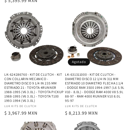
Precio
$ 5,395.99 MXN
habitual
habitual
Agotado
LK-624286760 - KIT DE CLUTCH - KIT
LK-631311000 - KIT DE CLUTCH -
CON COLLARIN MECANICO -
DIAMETRO DISCO 12 1/4 IN 311 MM
DIAMETRO DISCO 9 1/4 IN 235 MM
ESTRIADO 10 DIAMETRO FLECHA 1 1/4
ESTRIADO 21 - TOYOTA 4RUNNER
- DODGE RAM 3500 1994-1997 (L6 5.9L
1988-1995 (V6 3.0L) - TOYOTA PICKUP
V10 - 8.0L) - DODGE RAM 4000 V8 5.9L
1988-1995 (V6 3.0L) - TOYOTA T100
88-97 - RAM 4000 RUNNER V10 8.0L
1993-1994 (V6 3.0L)
95-97
Proveedor:
LUK KITS DE CLUTCH
Proveedor:
LUK KITS DE CLUTCH
Precio
$ 3,967.99 MXN
Precio
$ 8,213.99 MXN
habitual
habitual