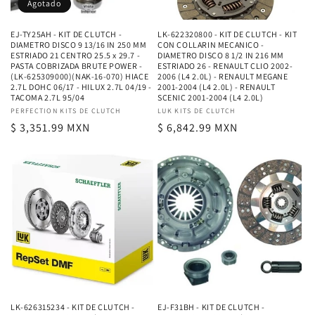
Agotado
EJ-TY25AH - KIT DE CLUTCH -
LK-622320800 - KIT DE CLUTCH - KIT
DIAMETRO DISCO 9 13/16 IN 250 MM
CON COLLARIN MECANICO -
ESTRIADO 21 CENTRO 25.5 x 29.7 -
DIAMETRO DISCO 8 1/2 IN 216 MM
PASTA COBRIZADA BRUTE POWER -
ESTRIADO 26 - RENAULT CLIO 2002-
(LK-625309000)(NAK-16-070) HIACE
2006 (L4 2.0L) - RENAULT MEGANE
2.7L DOHC 06/17 - HILUX 2.7L 04/19 -
2001-2004 (L4 2.0L) - RENAULT
TACOMA 2.7L 95/04
SCENIC 2001-2004 (L4 2.0L)
Proveedor:
PERFECTION KITS DE CLUTCH
Proveedor:
LUK KITS DE CLUTCH
Precio
$ 3,351.99 MXN
Precio
$ 6,842.99 MXN
habitual
habitual
LK-626315234 - KIT DE CLUTCH -
EJ-F31BH - KIT DE CLUTCH -