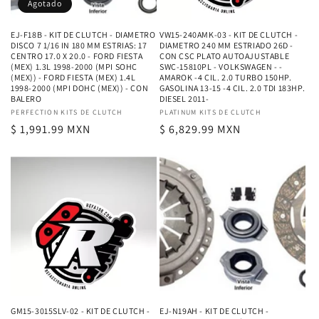
Agotado
EJ-F18B - KIT DE CLUTCH - DIAMETRO
VW15-240AMK-03 - KIT DE CLUTCH -
DISCO 7 1/16 IN 180 MM ESTRIAS: 17
DIAMETRO 240 MM ESTRIADO 26D -
CENTRO 17.0 X 20.0 - FORD FIESTA
CON CSC PLATO AUTOAJUSTABLE
(MEX) 1.3L 1998-2000 (MPI SOHC
SWC-15810PL - VOLKSWAGEN - -
(MEX)) - FORD FIESTA (MEX) 1.4L
AMAROK -4 CIL. 2.0 TURBO 150HP.
1998-2000 (MPI DOHC (MEX)) - CON
GASOLINA 13-15 -4 CIL. 2.0 TDI 183HP.
BALERO
DIESEL 2011-
Proveedor:
PERFECTION KITS DE CLUTCH
Proveedor:
PLATINUM KITS DE CLUTCH
Precio
$ 1,991.99 MXN
Precio
$ 6,829.99 MXN
habitual
habitual
GM15-3015SLV-02 - KIT DE CLUTCH -
EJ-N19AH - KIT DE CLUTCH -