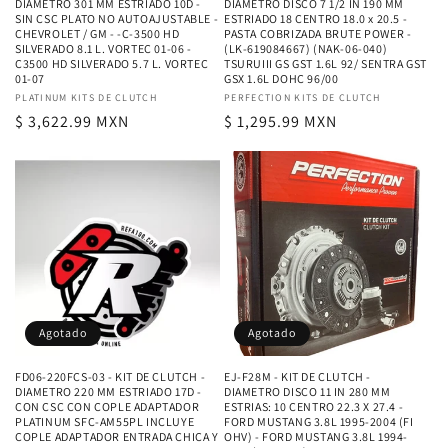
DIAMETRO 301 MM ESTRIADO 10D -
DIAMETRO DISCO 7 1/2 IN 190 MM
SIN CSC PLATO NO AUTOAJUSTABLE -
ESTRIADO 18 CENTRO 18.0 x 20.5 -
CHEVROLET / GM - -C-3500 HD
PASTA COBRIZADA BRUTE POWER -
SILVERADO 8.1 L. VORTEC 01-06 -
(LK-619084667) (NAK-06-040)
C3500 HD SILVERADO 5.7 L. VORTEC
TSURUIII GS GST 1.6L 92/ SENTRA GST
01-07
GSX 1.6L DOHC 96/00
Proveedor:
PLATINUM KITS DE CLUTCH
Proveedor:
PERFECTION KITS DE CLUTCH
Precio
$ 3,622.99 MXN
Precio
$ 1,295.99 MXN
habitual
habitual
Agotado
Agotado
FD06-220FCS-03 - KIT DE CLUTCH -
EJ-F28M - KIT DE CLUTCH -
DIAMETRO 220 MM ESTRIADO 17D -
DIAMETRO DISCO 11 IN 280 MM
CON CSC CON COPLE ADAPTADOR
ESTRIAS: 10 CENTRO 22.3 X 27.4 -
PLATINUM SFC-AM55PL INCLUYE
FORD MUSTANG 3.8L 1995-2004 (FI
COPLE ADAPTADOR ENTRADA CHICA Y
OHV) - FORD MUSTANG 3.8L 1994-