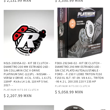
Precio
$ 2,131.99 MXN
Precio
$ 3,350.99 MXN
habitual
habitual
NS15-200VSA-02 - KIT DE CLUTCH -
FD00-292348-02 - KIT DE CLUTCH -
DIAMETRO 200 MM ESTRIADO 26D -
DIAMETRO 290 MM ESTRIADO 10D -
SIN COLLARIN CSC V-DRIVE
SIN CSC PLATO AUTOAJUSTABLE -
PLATINUM SNC-1121PL - NISSAN - -
FORD - -F-250 Y LOBO TRITON F150
VERSA V-DRIVE -4 CIL. 5 VEL. 1.6 LTS.
F250 XL XLT -97-09 -V8 4.6 L. TRITON
118HP -Kicks L4 1.6L 118 HP 5 Vel.
-V6 4.2 L. 200 205 220 Y 235 HP
2017- -
Proveedor:
PLATINUM KITS DE CLUTCH
Proveedor:
PLATINUM KITS DE CLUTCH
Precio
$ 5,058.99 MXN
Precio
$ 2,207.99 MXN
habitual
habitual