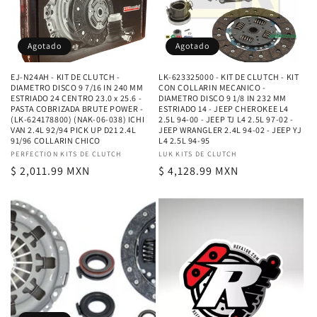
ó
n
Agotado
Agotado
:
EJ-N24AH - KIT DE CLUTCH -
LK-623325000 - KIT DE CLUTCH - KIT
DIAMETRO DISCO 9 7/16 IN 240 MM
CON COLLARIN MECANICO -
ESTRIADO 24 CENTRO 23.0 x 25.6 -
DIAMETRO DISCO 9 1/8 IN 232 MM
PASTA COBRIZADA BRUTE POWER -
ESTRIADO 14 - JEEP CHEROKEE L4
(LK-624178800) (NAK-06-038) ICHI
2.5L 94-00 - JEEP TJ L4 2.5L 97-02 -
VAN 2.4L 92/94 PICK UP D21 2.4L
JEEP WRANGLER 2.4L 94-02 - JEEP YJ
91/96 COLLARIN CHICO
L4 2.5L 94-95
Proveedor:
PERFECTION KITS DE CLUTCH
Proveedor:
LUK KITS DE CLUTCH
Precio
$ 2,011.99 MXN
Precio
$ 4,128.99 MXN
habitual
habitual