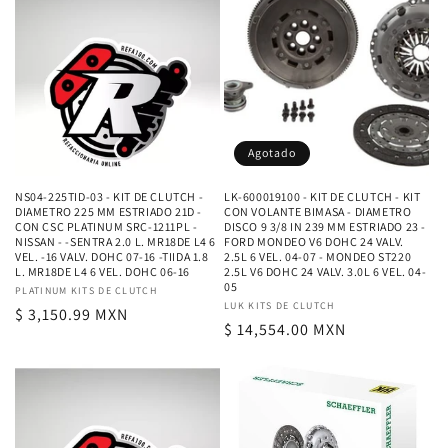
Agotado
NS04-225TID-03 - KIT DE CLUTCH -
LK-600019100 - KIT DE CLUTCH - KIT
DIAMETRO 225 MM ESTRIADO 21D -
CON VOLANTE BIMASA - DIAMETRO
CON CSC PLATINUM SRC-1211PL -
DISCO 9 3/8 IN 239 MM ESTRIADO 23 -
NISSAN - -SENTRA 2.0 L. MR18DE L4 6
FORD MONDEO V6 DOHC 24 VALV.
VEL. -16 VALV. DOHC 07-16 -TIIDA 1.8
2.5L 6 VEL. 04-07 - MONDEO ST220
L. MR18DE L4 6 VEL. DOHC 06-16
2.5L V6 DOHC 24 VALV. 3.0L 6 VEL. 04-
05
Proveedor:
PLATINUM KITS DE CLUTCH
Proveedor:
LUK KITS DE CLUTCH
Precio
$ 3,150.99 MXN
Precio
$ 14,554.00 MXN
habitual
habitual