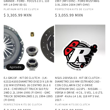
GRANDE - FORD - FOCUS 2.0 L. 110
1997 (MFI OHV) - FORD MUSTANG
HP. L4 OHV 00-01
3.9L 2004-2004 (MFI OHV)
Proveedor:
PLATINUM KITS DE CLUTCH
Proveedor:
PERFECTION KITS DE CLUTCH
Precio
$ 3,305.99 MXN
Precio
$ 3,055.99 MXN
habitual
habitual
Agotado
EJ-GM23F - KIT DE CLUTCH - (LK-
NS15-200VSA-03 - KIT DE CLUTCH -
623214100)DIAMETRO DISCO 9 1/8 IN
DIAMETRO 200 MM ESTRIADO 26D -
232 MM ESTRIAS: 26 CENTRO 26.6 X
CON COLLARIN CSC V-DRIVE
29.6 - CHEVROLET TRUCK S10 P/U
PLATINUM SNC-1121PL - NISSAN - -
2WD 2.2L 1994-1995 (FI OHV) - GMC
VERSA V-DRIVE -4 CIL. 5 VEL. 1.6 LTS.
TRUCK SONOMA 2WD 2.2L 1994-1995
118HP -Kicks L4 1.6L 118 HP 5 Vel.
(FI OHV)
2017- -
Proveedor:
PERFECTION KITS DE CLUTCH
Proveedor:
PLATINUM KITS DE CLUTCH