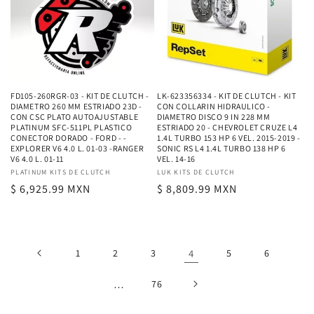
FD105-260RGR-03 - KIT DE CLUTCH -
LK-623356334 - KIT DE CLUTCH - KIT
DIAMETRO 260 MM ESTRIADO 23D -
CON COLLARIN HIDRAULICO -
CON CSC PLATO AUTOAJUSTABLE
DIAMETRO DISCO 9 IN 228 MM
PLATINUM SFC-511PL PLASTICO
ESTRIADO 20 - CHEVROLET CRUZE L4
CONECTOR DORADO - FORD - -
1.4L TURBO 153 HP 6 VEL. 2015-2019 -
EXPLORER V6 4.0 L. 01-03 -RANGER
SONIC RS L4 1.4L TURBO 138 HP 6
V6 4.0 L. 01-11
VEL. 14-16
Proveedor:
PLATINUM KITS DE CLUTCH
Proveedor:
LUK KITS DE CLUTCH
Precio
$ 6,925.99 MXN
Precio
$ 8,809.99 MXN
habitual
habitual
1
2
3
4
5
6
…
76