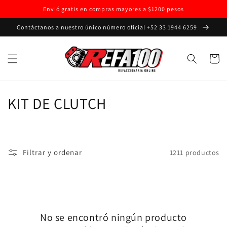
Ir
Envió gratis en compras mayores a $1200 pesos
directamente
al contenido
Contáctanos a nuestro único número oficial +52 33 1944 6259
Carrito
C
KIT DE CLUTCH
o
l
Filtrar y ordenar
1211 productos
e
c
c
No se encontró ningún producto
i