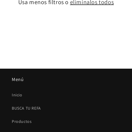
Usa menos filtros o
elimínalos todos
ó
n
:
Menú
Inicio
BUSCA TU REFA
Productos