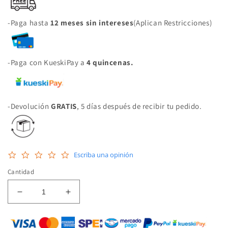
-Paga hasta
12 meses sin intereses
(Aplican Restricciones)
-Paga con KueskiPay a
4 quincenas.
-Devolución
GRATIS
, 5 días después de recibir tu pedido.
0.0
Escriba una opinión
star
rating
Cantidad
Reducir
Aumentar
cantidad
cantidad
para
para