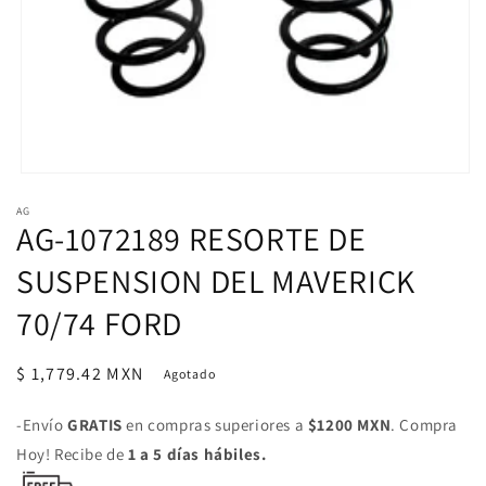
Abrir
elemento
AG
multimedia
AG-1072189 RESORTE DE
1
en
una
SUSPENSION DEL MAVERICK
ventana
modal
70/74 FORD
Precio
$ 1,779.42 MXN
Agotado
habitual
-Envío
GRATIS
en compras superiores a
$1200 MXN
. Compra
Hoy! Recibe de
1 a 5 días hábiles.