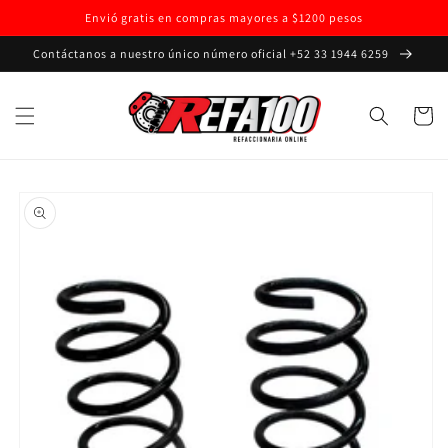
Ir
Envió gratis en compras mayores a $1200 pesos
directamente
al contenido
Contáctanos a nuestro único número oficial +52 33 1944 6259
Carrito
Ir
directamente
a la
información
del producto