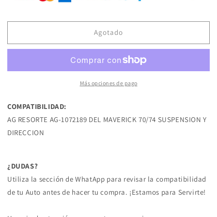
AG-
AG-
1072189
1072189
RESORTE
RESORTE
DE
DE
Agotado
SUSPENSION
SUSPENSION
DEL
DEL
MAVERICK
MAVERICK
70/74
70/74
FORD
FORD
Más opciones de pago
COMPATIBILIDAD:
AG RESORTE AG-1072189 DEL MAVERICK 70/74 SUSPENSION Y
DIRECCION
¿DUDAS?
Utiliza la sección de WhatApp para revisar la compatibilidad
de tu Auto antes de hacer tu compra. ¡Estamos para Servirte!