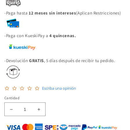
-Paga hasta
12 meses sin intereses
(Aplican Restricciones)
-Paga con KueskiPay a
4 quincenas.
-Devolución
GRATIS
, 5 días después de recibir tu pedido.
0.0
Escriba una opinión
star
rating
Cantidad
Reducir
Aumentar
cantidad
cantidad
para
para