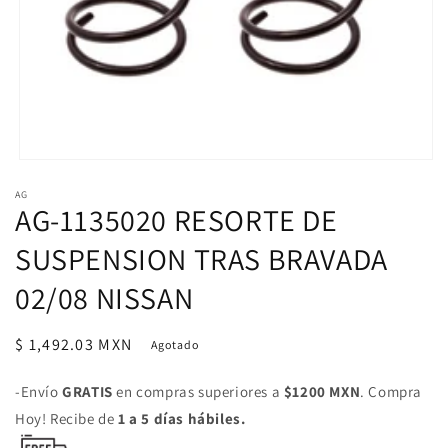
Abrir
elemento
AG
multimedia
AG-1135020 RESORTE DE
1
en
una
SUSPENSION TRAS BRAVADA
ventana
modal
02/08 NISSAN
Precio
$ 1,492.03 MXN
Agotado
habitual
-Envío
GRATIS
en compras superiores a
$1200 MXN
. Compra
Hoy! Recibe de
1 a 5 días hábiles.