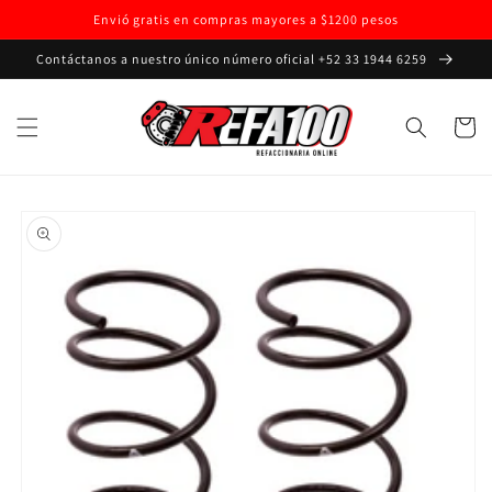
Ir
Envió gratis en compras mayores a $1200 pesos
directamente
al contenido
Contáctanos a nuestro único número oficial +52 33 1944 6259
Carrito
Ir
directamente
a la
información
del producto