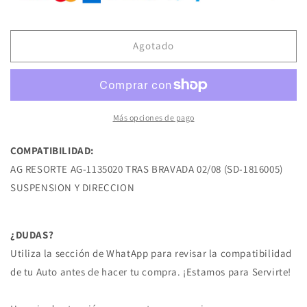
AG-
AG-
1135020
1135020
RESORTE
RESORTE
DE
DE
Agotado
SUSPENSION
SUSPENSION
TRAS
TRAS
BRAVADA
BRAVADA
02/08
02/08
NISSAN
NISSAN
Más opciones de pago
COMPATIBILIDAD:
AG RESORTE AG-1135020 TRAS BRAVADA 02/08 (SD-1816005)
SUSPENSION Y DIRECCION
¿DUDAS?
Utiliza la sección de WhatApp para revisar la compatibilidad
de tu Auto antes de hacer tu compra. ¡Estamos para Servirte!