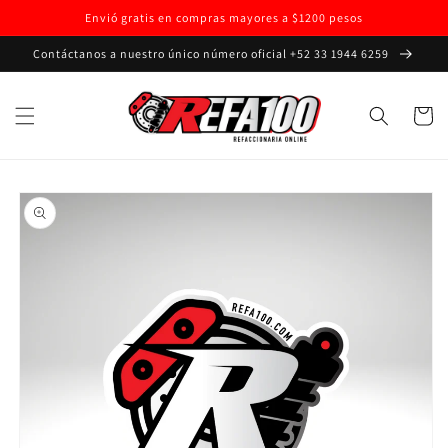
Ir
Envió gratis en compras mayores a $1200 pesos
directamente
al contenido
Contáctanos a nuestro único número oficial +52 33 1944 6259
Carrito
Ir
directamente
a la
información
del producto