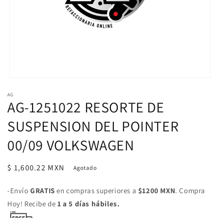
Abrir
elemento
AG
multimedia
AG-1251022 RESORTE DE
1
en
una
SUSPENSION DEL POINTER
ventana
modal
00/09 VOLKSWAGEN
Precio
$ 1,600.22 MXN
Agotado
habitual
-Envío
GRATIS
en compras superiores a
$1200 MXN
. Compra
Hoy! Recibe de
1 a 5 días hábiles.