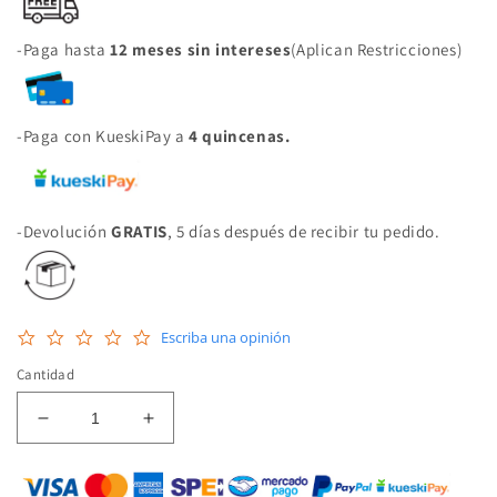
-Paga hasta
12 meses sin intereses
(Aplican Restricciones)
-Paga con KueskiPay a
4 quincenas.
-Devolución
GRATIS
, 5 días después de recibir tu pedido.
0.0
Escriba una opinión
star
rating
Cantidad
Reducir
Aumentar
cantidad
cantidad
para
para