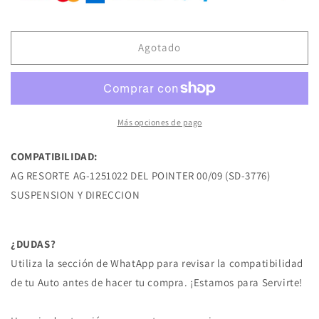
AG-
AG-
1251022
1251022
RESORTE
RESORTE
DE
DE
Agotado
SUSPENSION
SUSPENSION
DEL
DEL
POINTER
POINTER
00/09
00/09
VOLKSWAGEN
VOLKSWAGEN
Más opciones de pago
COMPATIBILIDAD:
AG RESORTE AG-1251022 DEL POINTER 00/09 (SD-3776)
SUSPENSION Y DIRECCION
¿DUDAS?
Utiliza la sección de WhatApp para revisar la compatibilidad
de tu Auto antes de hacer tu compra. ¡Estamos para Servirte!