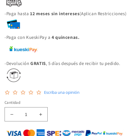
-Paga hasta
12 meses sin intereses
(Aplican Restricciones)
-Paga con KueskiPay a
4 quincenas.
-Devolución
GRATIS
, 5 días después de recibir tu pedido.
0.0
Escriba una opinión
star
rating
Cantidad
Reducir
Aumentar
cantidad
cantidad
para
para