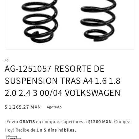
Abrir
elemento
AG
multimedia
AG-1251057 RESORTE DE
1
en
una
SUSPENSION TRAS A4 1.6 1.8
ventana
modal
2.0 2.4 3 00/04 VOLKSWAGEN
Precio
$ 1,265.27 MXN
Agotado
habitual
-Envío
GRATIS
en compras superiores a
$1200 MXN
. Compra
Hoy! Recibe de
1 a 5 días hábiles.