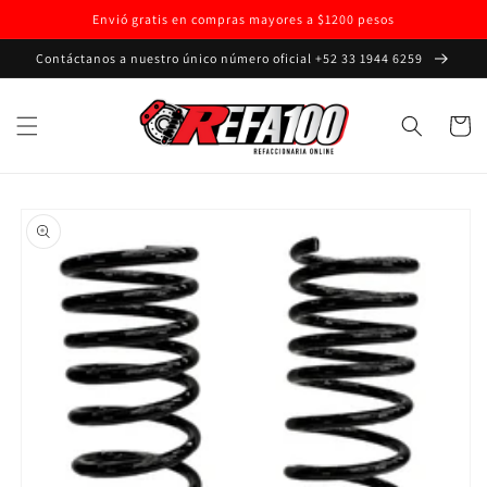
Ir
Envió gratis en compras mayores a $1200 pesos
directamente
al contenido
Contáctanos a nuestro único número oficial +52 33 1944 6259
Carrito
Ir
directamente
a la
información
del producto