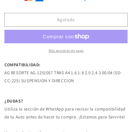
AG-
AG-
1251057
1251057
RESORTE
RESORTE
DE
DE
Agotado
SUSPENSION
SUSPENSION
TRAS
TRAS
A4
A4
1.6
1.6
1.8
1.8
Más opciones de pago
2.0
2.0
2.4
2.4
COMPATIBILIDAD:
3
3
AG RESORTE AG-1251057 TRAS A4 1.6 1.8 2.0 2.4 3 00/04 (SD-
00/04
00/04
VOLKSWAGEN
VOLKSWAGEN
CC-225) SUSPENSION Y DIRECCION
¿DUDAS?
Utiliza la sección de WhatApp para revisar la compatibilidad
de tu Auto antes de hacer tu compra. ¡Estamos para Servirte!