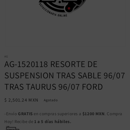
Abrir
elemento
AG
multimedia
AG-1520118 RESORTE DE
1
en
una
SUSPENSION TRAS SABLE 96/07
ventana
modal
TRAS TAURUS 96/07 FORD
Precio
$ 2,501.24 MXN
Agotado
habitual
-Envío
GRATIS
en compras superiores a
$1200 MXN
. Compra
Hoy! Recibe de
1 a 5 días hábiles.