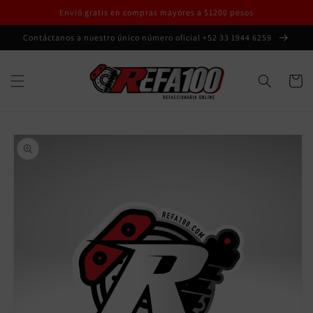
Ir
Envió gratis en compras mayores a $1200 pesos
directamente
al contenido
Contáctanos a nuestro único número oficial +52 33 1944 6259
Carrito
Ir
directamente
a la
información
del producto