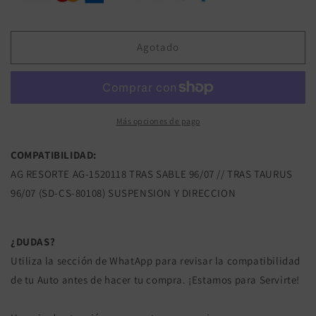
AG-
AG-
1520118
1520118
RESORTE
RESORTE
DE
DE
Agotado
SUSPENSION
SUSPENSION
TRAS
TRAS
SABLE
SABLE
96/07
96/07
TRAS
TRAS
Más opciones de pago
TAURUS
TAURUS
96/07
96/07
COMPATIBILIDAD:
FORD
FORD
AG RESORTE AG-1520118 TRAS SABLE 96/07 // TRAS TAURUS
96/07 (SD-CS-80108) SUSPENSION Y DIRECCION
¿DUDAS?
Utiliza la sección de WhatApp para revisar la compatibilidad
de tu Auto antes de hacer tu compra. ¡Estamos para Servirte!