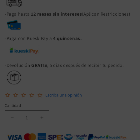
-Paga hasta
12 meses sin intereses
(Aplican Restricciones)
-Paga con KueskiPay a
4 quincenas.
-Devolución
GRATIS
, 5 días después de recibir tu pedido.
0.0
Escriba una opinión
star
rating
Cantidad
Reducir
Aumentar
cantidad
cantidad
para
para