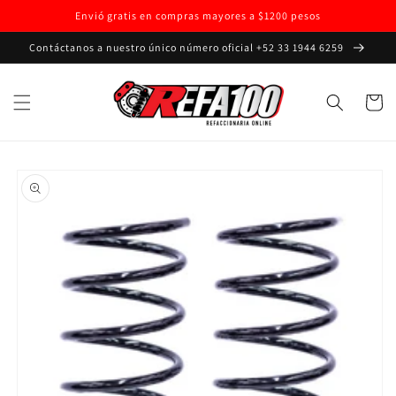
Ir
Envió gratis en compras mayores a $1200 pesos
directamente
al contenido
Contáctanos a nuestro único número oficial +52 33 1944 6259
Carrito
Ir
directamente
a la
información
del producto