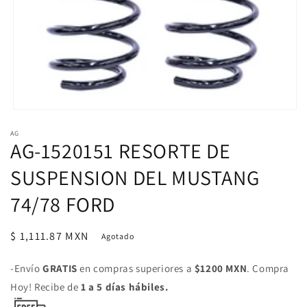
Abrir
elemento
AG
multimedia
AG-1520151 RESORTE DE
1
en
una
SUSPENSION DEL MUSTANG
ventana
modal
74/78 FORD
Precio
$ 1,111.87 MXN
Agotado
habitual
-Envío
GRATIS
en compras superiores a
$1200 MXN
. Compra
Hoy! Recibe de
1 a 5 días hábiles.