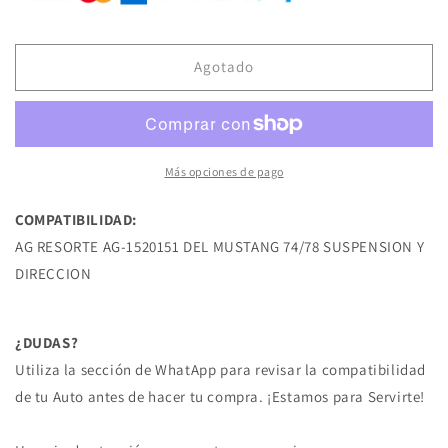
AG-
AG-
1520151
1520151
RESORTE
RESORTE
DE
DE
Agotado
SUSPENSION
SUSPENSION
DEL
DEL
MUSTANG
MUSTANG
74/78
74/78
FORD
FORD
Más opciones de pago
COMPATIBILIDAD:
AG RESORTE AG-1520151 DEL MUSTANG 74/78 SUSPENSION Y
DIRECCION
¿DUDAS?
Utiliza la sección de WhatApp para revisar la compatibilidad
de tu Auto antes de hacer tu compra. ¡Estamos para Servirte!