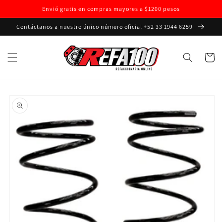
Ir
Envió gratis en compras mayores a $1200 pesos
directamente
al contenido
Contáctanos a nuestro único número oficial +52 33 1944 6259
Carrito
Ir
directamente
a la
información
del producto