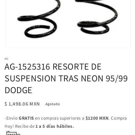
Abrir
elemento
AG
multimedia
AG-1525316 RESORTE DE
1
en
una
SUSPENSION TRAS NEON 95/99
ventana
modal
DODGE
Precio
$ 1,498.06 MXN
Agotado
habitual
-Envío
GRATIS
en compras superiores a
$1200 MXN
. Compra
Hoy! Recibe de
1 a 5 días hábiles.