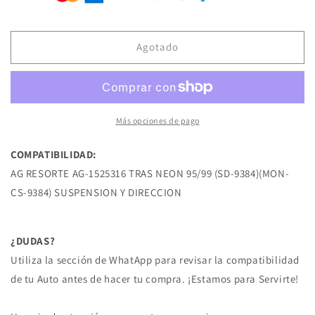
AG-
AG-
1525316
1525316
RESORTE
RESORTE
DE
DE
Agotado
SUSPENSION
SUSPENSION
TRAS
TRAS
NEON
NEON
95/99
95/99
DODGE
DODGE
Más opciones de pago
COMPATIBILIDAD:
AG RESORTE AG-1525316 TRAS NEON 95/99 (SD-9384)(MON-
CS-9384) SUSPENSION Y DIRECCION
¿DUDAS?
Utiliza la sección de WhatApp para revisar la compatibilidad
de tu Auto antes de hacer tu compra. ¡Estamos para Servirte!