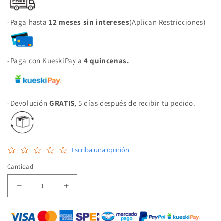
-Paga hasta
12 meses sin intereses
(Aplican Restricciones)
-Paga con KueskiPay a
4 quincenas.
-Devolución
GRATIS
, 5 días después de recibir tu pedido.
0.0
Escriba una opinión
star
rating
Cantidad
Reducir
Aumentar
cantidad
cantidad
para
para