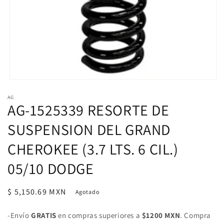
Abrir
elemento
AG
multimedia
AG-1525339 RESORTE DE
1
en
una
SUSPENSION DEL GRAND
ventana
modal
CHEROKEE (3.7 LTS. 6 CIL.)
05/10 DODGE
Precio
$ 5,150.69 MXN
Agotado
habitual
-Envío
GRATIS
en compras superiores a
$1200 MXN
. Compra