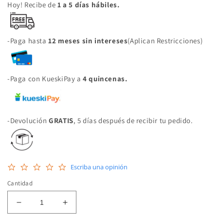
Hoy! Recibe de
1 a 5 días hábiles.
-Paga hasta
12 meses sin intereses
(Aplican Restricciones)
-Paga con KueskiPay a
4 quincenas.
-Devolución
GRATIS
, 5 días después de recibir tu pedido.
0.0
Escriba una opinión
star
rating
Cantidad
Reducir
Aumentar
cantidad
cantidad