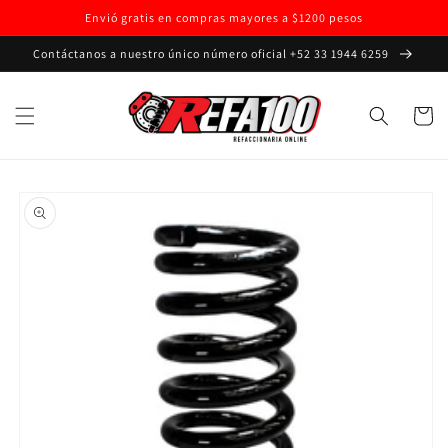
Ir
Envió gratis en compras mayores a $1200 pesos
directamente
al contenido
Contáctanos a nuestro único número oficial +52 33 1944 6259
Carrito
Ir
directamente
a la
información
del producto