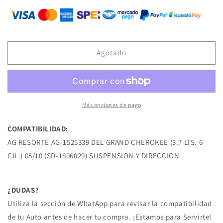
para
para
AG-
AG-
1525339
1525339
RESORTE
RESORTE
DE
DE
Agotado
SUSPENSION
SUSPENSION
DEL
DEL
GRAND
GRAND
CHEROKEE
CHEROKEE
(3.7
(3.7
Más opciones de pago
LTS.
LTS.
6
6
COMPATIBILIDAD:
CIL.)
CIL.)
AG RESORTE AG-1525339 DEL GRAND CHEROKEE (3.7 LTS. 6
05/10
05/10
DODGE
DODGE
CIL.) 05/10 (SD-1806029) SUSPENSION Y DIRECCION
¿DUDAS?
Utiliza la sección de WhatApp para revisar la compatibilidad
de tu Auto antes de hacer tu compra. ¡Estamos para Servirte!