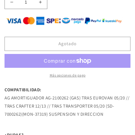
Reducir
Aumentar
cantidad
cantidad
para
para
AG-
AG-
2100262
2100262
AMORTIGUADOR
AMORTIGUADOR
(GAS)
(GAS)
Agotado
TRAS
TRAS
EUROVAN
EUROVAN
05/20
05/20
TRAS
TRAS
CRAFTER
CRAFTER
Más opciones de pago
12/13
12/13
TRAS
TRAS
COMPATIBILIDAD:
TRANSPORTER
TRANSPORTER
AG AMORTIGUADOR AG-2100262 (GAS) TRAS EUROVAN 05/20 //
05/20
05/20
VOLKSWAGEN
VOLKSWAGEN
TRAS CRAFTER 12/13 // TRAS TRANSPORTER 05/20 (SD-
7000262)(MON-37319) SUSPENSION Y DIRECCION
¿DUDAS?