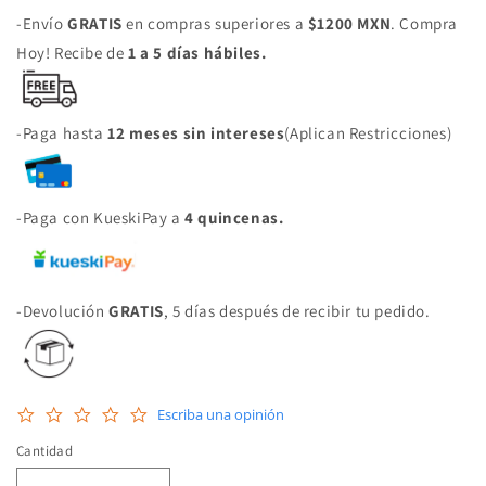
-Envío
GRATIS
en compras superiores a
$1200 MXN
. Compra
Hoy! Recibe de
1 a 5 días hábiles.
-Paga hasta
12 meses sin intereses
(Aplican Restricciones)
-Paga con KueskiPay a
4 quincenas.
-Devolución
GRATIS
, 5 días después de recibir tu pedido.
0.0
Escriba una opinión
star
rating
Cantidad