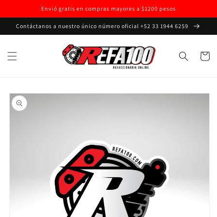
Ir
Envió gratis en compras mayores a $1200 pesos
directamente
al contenido
Contáctanos a nuestro único número oficial +52 33 1944 6259
Carrito
Ir
directamente
a la
información
del producto