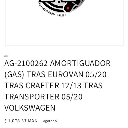
Abrir
elemento
AG
multimedia
AG-2100262 AMORTIGUADOR
1
en
una
(GAS) TRAS EUROVAN 05/20
ventana
modal
TRAS CRAFTER 12/13 TRAS
TRANSPORTER 05/20
VOLKSWAGEN
Precio
$ 1,078.37 MXN
Agotado
habitual