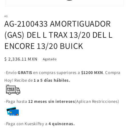
Abrir
elemento
AG
multimedia
AG-2100433 AMORTIGUADOR
1
en
una
(GAS) DEL L TRAX 13/20 DEL L
ventana
modal
ENCORE 13/20 BUICK
Precio
$ 2,336.11 MXN
Agotado
habitual
-Envío
GRATIS
en compras superiores a
$1200 MXN
. Compra
Hoy! Recibe de
1 a 5 días hábiles.
-Paga hasta
12 meses sin intereses
(Aplican Restricciones)
-Paga con KueskiPay a
4 quincenas.