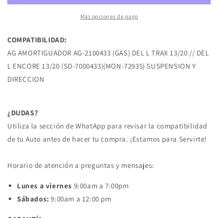
13/20
13/20
DEL
DEL
Más opciones de pago
L
L
ENCORE
ENCORE
COMPATIBILIDAD:
13/20
13/20
AG AMORTIGUADOR AG-2100433 (GAS) DEL L TRAX 13/20 // DEL
BUICK
BUICK
L ENCORE 13/20 (SD-7000433)(MON-72935) SUSPENSION Y
DIRECCION
¿DUDAS?
Utiliza la sección de WhatApp para revisar la compatibilidad
de tu Auto antes de hacer tu compra. ¡Estamos para Servirte!
Horario de atención a preguntas y mensajes:
Lunes a viernes
9:00am a 7:00pm
Sábados:
9:00am a 12:00 pm