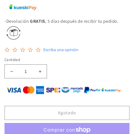
-Devolución
GRATIS
, 5 días después de recibir tu pedido.
0.0
Escriba una opinión
star
rating
Cantidad
Reducir
Aumentar
cantidad
cantidad
para
para
AG-
AG-
2100433
2100433
AMORTIGUADOR
AMORTIGUADOR
(GAS)
(GAS)
Agotado
DEL
DEL
L
L
TRAX
TRAX