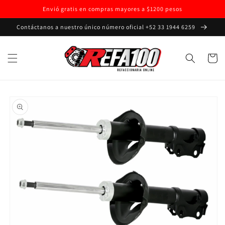
Ir
Envió gratis en compras mayores a $1200 pesos
directamente
al contenido
Contáctanos a nuestro único número oficial +52 33 1944 6259
Carrito
Ir
directamente
a la
información
del producto