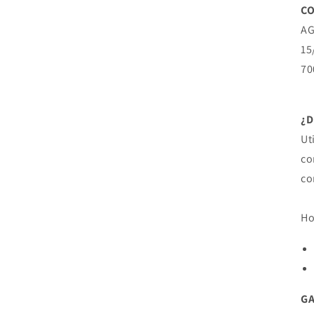
CO
AG
15
70
¿
Ut
co
co
Ho
G