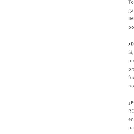
To
ga
I
po
¿
Si
pr
pr
fu
no
¿P
RE
en
pa