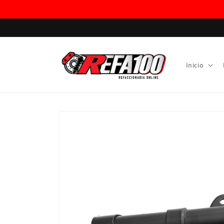
Ir
directamente
al contenido
Inicio
Ir
directamente
a la
información
del producto