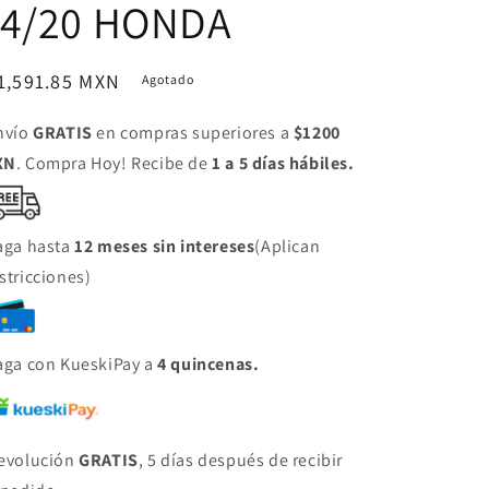
14/20 HONDA
ecio
1,591.85 MXN
Agotado
bitual
nvío
GRATIS
en compras superiores a
$1200
XN
. Compra Hoy! Recibe de
1 a 5 días hábiles.
aga hasta
12 meses sin intereses
(Aplican
stricciones)
aga con KueskiPay a
4 quincenas.
evolución
GRATIS
, 5 días después de recibir