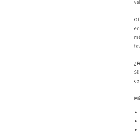
ve
Of
en
mé
fa
¿
Si
co
MÉ