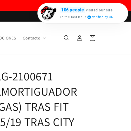
106 people
visited our site
in the last hour
Verified by ONE
Iniciar
Carrito
OCIONES
Contacto
sesión
AG-2100671
AMORTIGUADOR
GAS) TRAS FIT
5/19 TRAS CITY