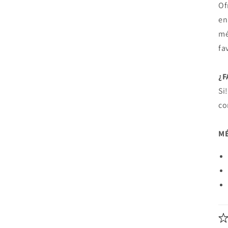
Of
en
mé
fa
¿
Si
co
MÉ