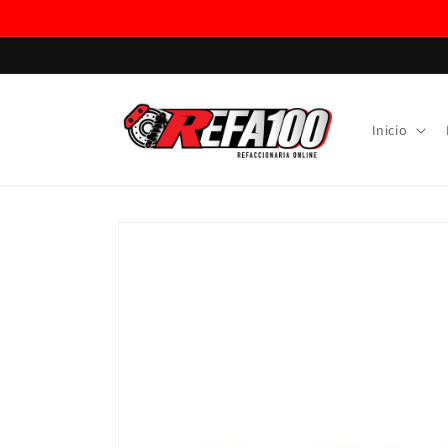
Ir
directamente
al contenido
Inicio
Ir
directamente
a la
información
del producto