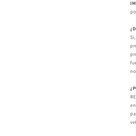
I
po
¿
Si
pr
pr
fu
no
¿P
RE
en
pa
ve