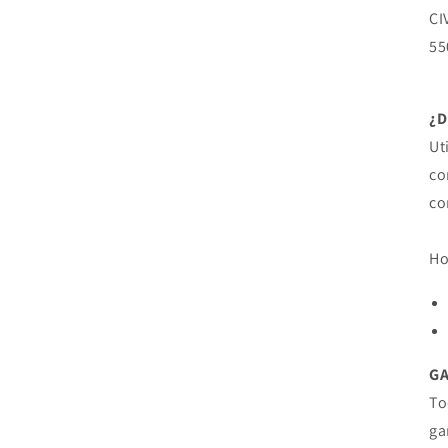
CI
55
¿
Ut
co
co
Ho
G
To
ga