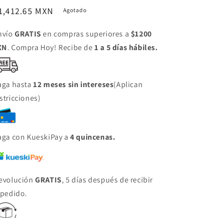
ecio
1,412.65 MXN
Agotado
bitual
nvío
GRATIS
en compras superiores a
$1200
XN
. Compra Hoy! Recibe de
1 a 5 días hábiles.
aga hasta
12 meses sin intereses
(Aplican
stricciones)
aga con KueskiPay a
4 quincenas.
evolución
GRATIS
, 5 días después de recibir
 pedido.