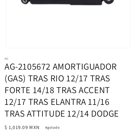
Abrir
elemento
AG
multimedia
AG-2105672 AMORTIGUADOR
1
en
una
(GAS) TRAS RIO 12/17 TRAS
ventana
modal
FORTE 14/18 TRAS ACCENT
12/17 TRAS ELANTRA 11/16
TRAS ATTITUDE 12/14 DODGE
Precio
$ 1,019.09 MXN
Agotado
habitual