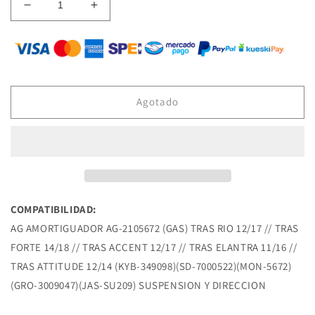
Reducir
Aumentar
cantidad
cantidad
para
para
AG-
AG-
2105672
2105672
AMORTIGUADOR
AMORTIGUADOR
(GAS)
(GAS)
Agotado
TRAS
TRAS
RIO
RIO
12/17
12/17
TRAS
TRAS
FORTE
FORTE
14/18
14/18
TRAS
TRAS
COMPATIBILIDAD:
ACCENT
ACCENT
AG AMORTIGUADOR AG-2105672 (GAS) TRAS RIO 12/17 // TRAS
12/17
12/17
TRAS
TRAS
FORTE 14/18 // TRAS ACCENT 12/17 // TRAS ELANTRA 11/16 //
ELANTRA
ELANTRA
TRAS ATTITUDE 12/14 (KYB-349098)(SD-7000522)(MON-5672)
11/16
11/16
(GRO-3009047)(JAS-SU209) SUSPENSION Y DIRECCION
TRAS
TRAS
ATTITUDE
ATTITUDE