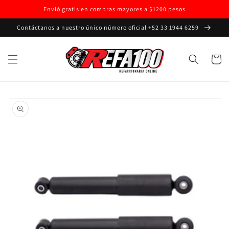
Ir
Envió gratis en compras mayores a $1200 pesos
directamente
al contenido
Contáctanos a nuestro único número oficial +52 33 1944 6259
Carrito
Ir
directamente
a la
información
del producto