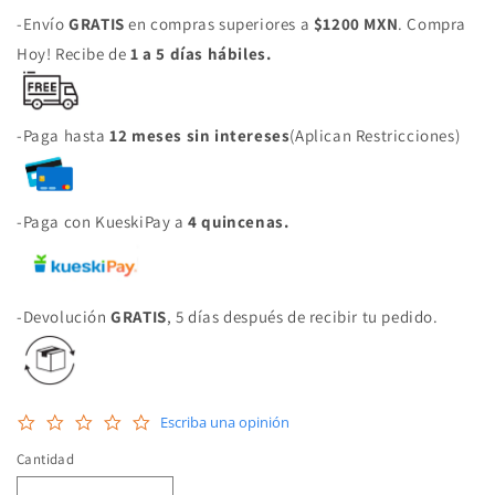
-Envío
GRATIS
en compras superiores a
$1200 MXN
. Compra
Hoy! Recibe de
1 a 5 días hábiles.
-Paga hasta
12 meses sin intereses
(Aplican Restricciones)
-Paga con KueskiPay a
4 quincenas.
-Devolución
GRATIS
, 5 días después de recibir tu pedido.
0.0
Escriba una opinión
star
rating
Cantidad