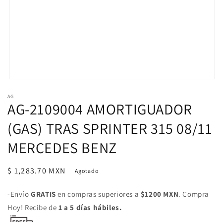
Abrir
elemento
AG
multimedia
AG-2109004 AMORTIGUADOR
1
en
una
(GAS) TRAS SPRINTER 315 08/11
ventana
modal
MERCEDES BENZ
Precio
$ 1,283.70 MXN
Agotado
habitual
-Envío
GRATIS
en compras superiores a
$1200 MXN
. Compra
Hoy! Recibe de
1 a 5 días hábiles.