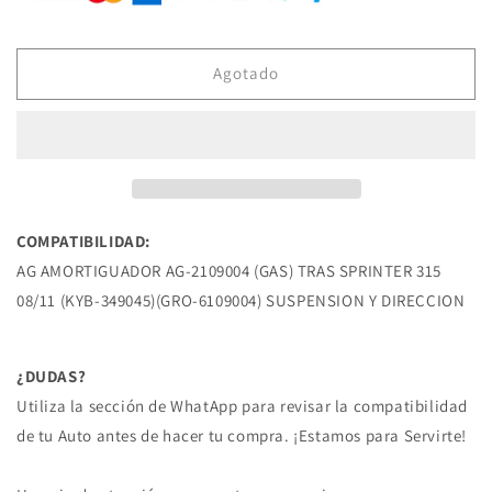
AG-
AG-
2109004
2109004
AMORTIGUADOR
AMORTIGUADOR
(GAS)
(GAS)
Agotado
TRAS
TRAS
SPRINTER
SPRINTER
315
315
08/11
08/11
MERCEDES
MERCEDES
BENZ
BENZ
COMPATIBILIDAD:
AG AMORTIGUADOR AG-2109004 (GAS) TRAS SPRINTER 315
08/11 (KYB-349045)(GRO-6109004) SUSPENSION Y DIRECCION
¿DUDAS?
Utiliza la sección de WhatApp para revisar la compatibilidad
de tu Auto antes de hacer tu compra. ¡Estamos para Servirte!