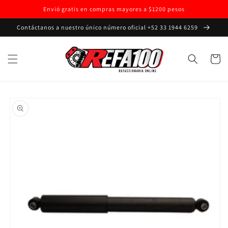
Ir
Envió gratis en compras mayores a $1200 pesos
directamente
al contenido
Contáctanos a nuestro único número oficial +52 33 1944 6259
Carrito
Ir
directamente
a la
información
del producto