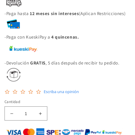
-Paga hasta
12 meses sin intereses
(Aplican Restricciones)
-Paga con KueskiPay a
4 quincenas.
-Devolución
GRATIS
, 5 días después de recibir tu pedido.
0.0
Escriba una opinión
star
rating
Cantidad
Reducir
Aumentar
cantidad
cantidad
para
para