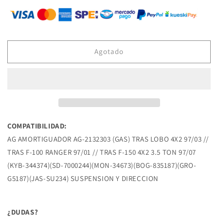
para
para
AG-
AG-
2132303
2132303
AMORTIGUADOR
AMORTIGUADOR
(GAS)
(GAS)
Agotado
TRAS
TRAS
LOBO
LOBO
4X2
4X2
97/03
97/03
TRAS
TRAS
F-
F-
100
100
COMPATIBILIDAD:
RANGER
RANGER
AG AMORTIGUADOR AG-2132303 (GAS) TRAS LOBO 4X2 97/03 //
97/01
97/01
TRAS
TRAS
TRAS F-100 RANGER 97/01 // TRAS F-150 4X2 3.5 TON 97/07
F-
F-
(KYB-344374)(SD-7000244)(MON-34673)(BOG-835187)(GRO-
150
150
G5187)(JAS-SU234) SUSPENSION Y DIRECCION
4X2
4X2
3.5
3.5
TON
TON
¿DUDAS?
97/07
97/07