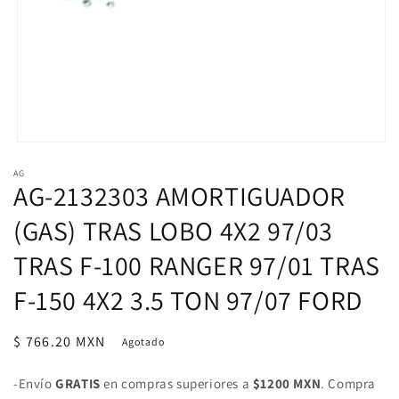
Abrir
elemento
AG
multimedia
AG-2132303 AMORTIGUADOR
1
en
una
(GAS) TRAS LOBO 4X2 97/03
ventana
modal
TRAS F-100 RANGER 97/01 TRAS
F-150 4X2 3.5 TON 97/07 FORD
Precio
$ 766.20 MXN
Agotado
habitual
-Envío
GRATIS
en compras superiores a
$1200 MXN
. Compra