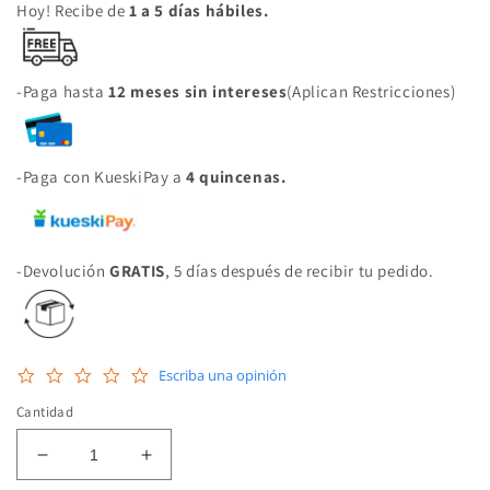
Hoy! Recibe de
1 a 5 días hábiles.
-Paga hasta
12 meses sin intereses
(Aplican Restricciones)
-Paga con KueskiPay a
4 quincenas.
-Devolución
GRATIS
, 5 días después de recibir tu pedido.
0.0
Escriba una opinión
star
rating
Cantidad
Reducir
Aumentar
cantidad
cantidad