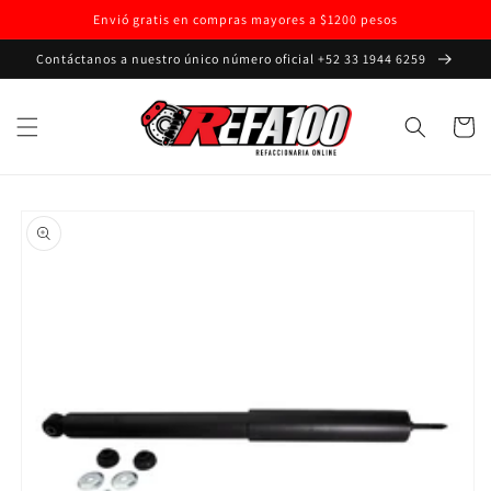
Ir
Envió gratis en compras mayores a $1200 pesos
directamente
al contenido
Contáctanos a nuestro único número oficial +52 33 1944 6259
Carrito
Ir
directamente
a la
información
del producto