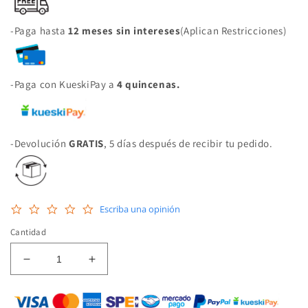
-Paga hasta
12 meses sin intereses
(Aplican Restricciones)
-Paga con KueskiPay a
4 quincenas.
-Devolución
GRATIS
, 5 días después de recibir tu pedido.
0.0
Escriba una opinión
star
rating
Cantidad
Reducir
Aumentar
cantidad
cantidad
para
para