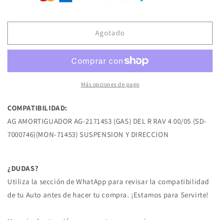
AG-
AG-
2171453
2171453
AMORTIGUADOR
AMORTIGUADOR
(GAS)
(GAS)
Agotado
DEL
DEL
R
R
RAV
RAV
4
4
00/05
00/05
Más opciones de pago
TOYOTA
TOYOTA
COMPATIBILIDAD:
AG AMORTIGUADOR AG-2171453 (GAS) DEL R RAV 4 00/05 (SD-
7000746)(MON-71453) SUSPENSION Y DIRECCION
¿DUDAS?
Utiliza la sección de WhatApp para revisar la compatibilidad
de tu Auto antes de hacer tu compra. ¡Estamos para Servirte!