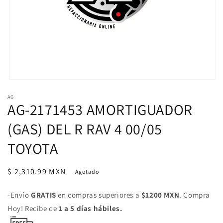
Abrir
elemento
AG
multimedia
AG-2171453 AMORTIGUADOR
1
en
una
(GAS) DEL R RAV 4 00/05
ventana
modal
TOYOTA
Precio
$ 2,310.99 MXN
Agotado
habitual
-Envío
GRATIS
en compras superiores a
$1200 MXN
. Compra
Hoy! Recibe de
1 a 5 días hábiles.