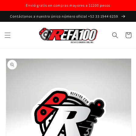
Ir
Envió gratis en compras mayores a $1200 pesos
directamente
al contenido
Contáctanos a nuestro único número oficial +52 33 1944 6259
Carrito
Ir
directamente
a la
información
del producto