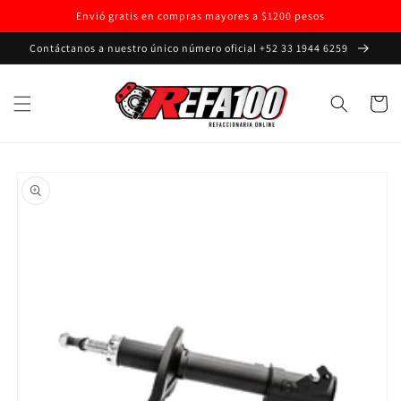
Ir
Envió gratis en compras mayores a $1200 pesos
directamente
al contenido
Contáctanos a nuestro único número oficial +52 33 1944 6259
Carrito
Ir
directamente
a la
información
del producto