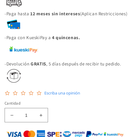
-Paga hasta
12 meses sin intereses
(Aplican Restricciones)
-Paga con KueskiPay a
4 quincenas.
-Devolución
GRATIS
, 5 días después de recibir tu pedido.
0.0
Escriba una opinión
star
rating
Cantidad
Reducir
Aumentar
cantidad
cantidad
para
para