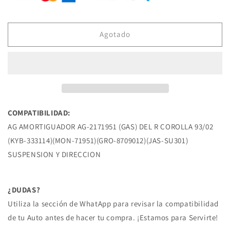
AG-
AG-
2171951
2171951
AMORTIGUADOR
AMORTIGUADOR
(GAS)
(GAS)
Agotado
DEL
DEL
R
R
COROLLA
COROLLA
93/02
93/02
TOYOTA
TOYOTA
COMPATIBILIDAD:
AG AMORTIGUADOR AG-2171951 (GAS) DEL R COROLLA 93/02
(KYB-333114)(MON-71951)(GRO-8709012)(JAS-SU301)
SUSPENSION Y DIRECCION
¿DUDAS?
Utiliza la sección de WhatApp para revisar la compatibilidad
de tu Auto antes de hacer tu compra. ¡Estamos para Servirte!