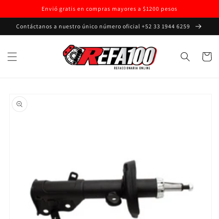
Ir
Envió gratis en compras mayores a $1200 pesos
directamente
al contenido
Contáctanos a nuestro único número oficial +52 33 1944 6259
Carrito
Ir
directamente
a la
información
del producto