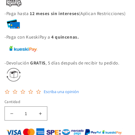
-Paga hasta
12 meses sin intereses
(Aplican Restricciones)
-Paga con KueskiPay a
4 quincenas.
-Devolución
GRATIS
, 5 días después de recibir tu pedido.
0.0
Escriba una opinión
star
rating
Cantidad
Reducir
Aumentar
cantidad
cantidad
para
para