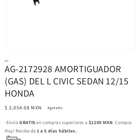
Abrir
elemento
AG
multimedia
AG-2172928 AMORTIGUADOR
1
en
una
(GAS) DEL L CIVIC SEDAN 12/15
ventana
modal
HONDA
Precio
$ 2,054.08 MXN
Agotado
habitual
-Envío
GRATIS
en compras superiores a
$1200 MXN
. Compra
Hoy! Recibe de
1 a 5 días hábiles.