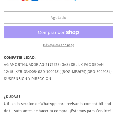
AG-
AG-
2172928
2172928
AMORTIGUADOR
AMORTIGUADOR
(GAS)
(GAS)
Agotado
DEL
DEL
L
L
CIVIC
CIVIC
SEDAN
SEDAN
12/15
12/15
Más opciones de pago
HONDA
HONDA
COMPATIBILIDAD:
AG AMORTIGUADOR AG-2172928 (GAS) DEL L CIVIC SEDAN
12/15 (KYB-3340054)(SD-7000451)(BOG-MP8679)(GRO-5009051)
SUSPENSION Y DIRECCION
¿DUDAS?
Utiliza la sección de WhatApp para revisar la compatibilidad
de tu Auto antes de hacer tu compra. ¡Estamos para Servirte!