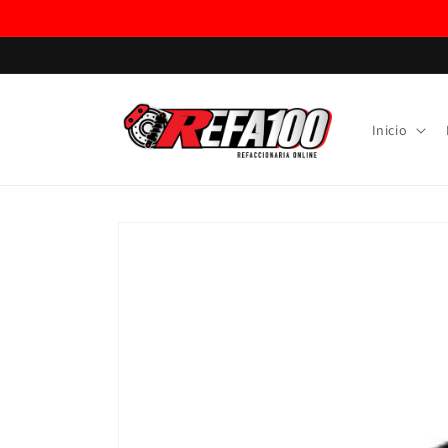
Ir
directamente
al contenido
Inicio
Ir
directamente
a la
información
del producto