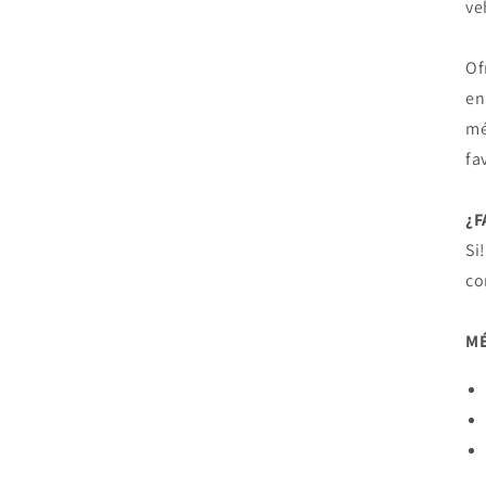
ve
Of
en
mé
fa
¿
Si
co
MÉ