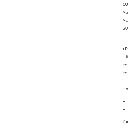
CO
AG
AC
SU
¿
Ut
co
co
Ho
G