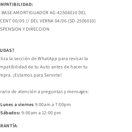
04/06
04/06
MPATIBILIDAD:
DODGE
DODGE
 BASE AMORTIGUADOR AG-42506010 DEL
CENT 00/05 // DEL VERNA 04/06 (SD-2506010)
SPENSION Y DIRECCION
DUDAS?
iliza la sección de WhatApp para revisar la
mpatibilidad de tu Auto antes de hacer tu
mpra. ¡Estamos para Servirte!
rario de atención a preguntas y mensajes:
Lunes a viernes
9:00am a 7:00pm
Sábados:
9:00am a 12:00 pm
ARANTÍA
: