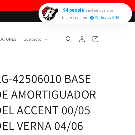
94 people
visited our site
in the last hour
Verified by ONE
Iniciar
Carrito
OCIONES
Contacto
sesión
AG-42506010 BASE
DE AMORTIGUADOR
DEL ACCENT 00/05
DEL VERNA 04/06