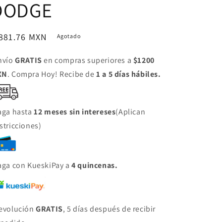
DODGE
ecio
 881.76 MXN
Agotado
bitual
nvío
GRATIS
en compras superiores a
$1200
XN
. Compra Hoy! Recibe de
1 a 5 días hábiles.
aga hasta
12 meses sin intereses
(Aplican
stricciones)
aga con KueskiPay a
4 quincenas.
evolución
GRATIS
, 5 días después de recibir