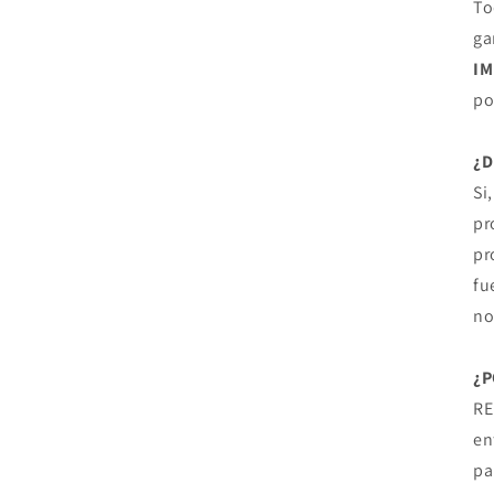
To
ga
I
po
¿
Si
pr
pr
fu
no
¿P
RE
en
pa