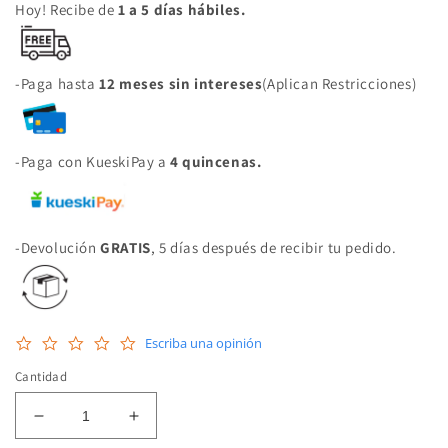
Hoy! Recibe de
1 a 5 días hábiles.
-Paga hasta
12 meses sin intereses
(Aplican Restricciones)
-Paga con KueskiPay a
4 quincenas.
-Devolución
GRATIS
, 5 días después de recibir tu pedido.
0.0
Escriba una opinión
star
rating
Cantidad
Reducir
Aumentar
cantidad
cantidad