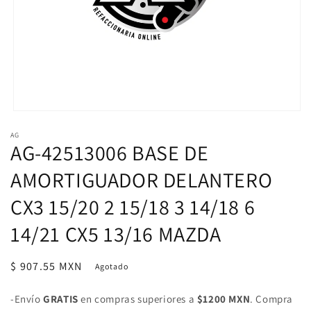
Abrir
elemento
AG
multimedia
AG-42513006 BASE DE
1
en
una
AMORTIGUADOR DELANTERO
ventana
modal
CX3 15/20 2 15/18 3 14/18 6
14/21 CX5 13/16 MAZDA
Precio
$ 907.55 MXN
Agotado
habitual
-Envío
GRATIS
en compras superiores a
$1200 MXN
. Compra