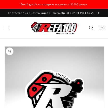
Ir
Envió gratis en compras mayores a $1200 pesos
directamente
al contenido
Contáctanos a nuestro único número oficial +52 33 1944 6259
Carrito
Ir
directamente
a la
información
del producto