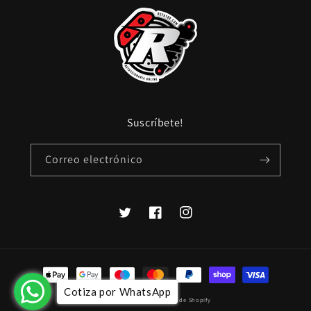
Suscríbete!
Correo electrónico
Twitter
Facebook
Instagram
Formas
de
Cotiza por WhatsApp
© 2026,
refa100
Tecnología de Shopify
pago