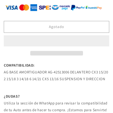
para
para
AG-
AG-
42513006
42513006
BASE
BASE
DE
DE
Agotado
AMORTIGUADOR
AMORTIGUADOR
DELANTERO
DELANTERO
CX3
CX3
15/20
15/20
2
2
15/18
15/18
3
3
COMPATIBILIDAD:
14/18
14/18
AG BASE AMORTIGUADOR AG-42513006 DELANTERO CX3 15/20
6
6
14/21
14/21
2 15/18 3 14/18 6 14/21 CX5 13/16 SUSPENSION Y DIRECCION
CX5
CX5
13/16
13/16
MAZDA
MAZDA
¿DUDAS?
Utiliza la sección de WhatApp para revisar la compatibilidad
de tu Auto antes de hacer tu compra. ¡Estamos para Servirte!