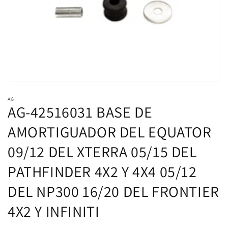
Abrir
elemento
AG
multimedia
AG-42516031 BASE DE
1
en
una
AMORTIGUADOR DEL EQUATOR
ventana
modal
09/12 DEL XTERRA 05/15 DEL
PATHFINDER 4X2 Y 4X4 05/12
DEL NP300 16/20 DEL FRONTIER
4X2 Y INFINITI