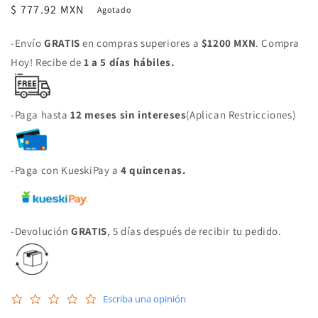
Precio
$ 777.92 MXN
Agotado
habitual
-Envío
GRATIS
en compras superiores a
$1200 MXN
. Compra
Hoy! Recibe de
1 a 5 días hábiles.
-Paga hasta
12 meses sin intereses
(Aplican Restricciones)
-Paga con KueskiPay a
4 quincenas.
-Devolución
GRATIS
, 5 días después de recibir tu pedido.
0.0
Escriba una opinión
star