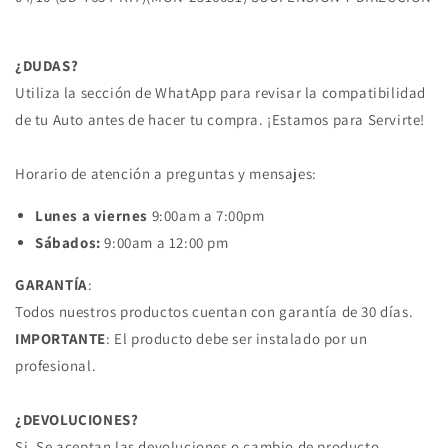
05/12
05/12
DEL
DEL
NP300
NP300
¿DUDAS?
16/20
16/20
DEL
DEL
Utiliza la sección de WhatApp para revisar la compatibilidad
FRONTIER
FRONTIER
de tu Auto antes de hacer tu compra. ¡Estamos para Servirte!
4X2
4X2
Y
Y
INFINITI
INFINITI
Horario de atención a preguntas y mensajes:
Lunes a viernes
9:00am a 7:00pm
Sábados:
9:00am a 12:00 pm
GARANTÍA
:
Todos nuestros productos cuentan con garantía de 30 días.
IMPORTANTE
: El producto debe ser instalado por un
profesional.
¿DEVOLUCIONES?
Si, Se aceptan las devoluciones o cambio de producto.