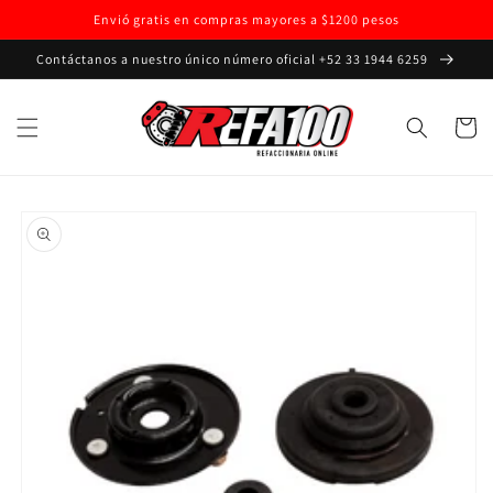
Ir
Envió gratis en compras mayores a $1200 pesos
directamente
al contenido
Contáctanos a nuestro único número oficial +52 33 1944 6259
Carrito
Ir
directamente
a la
información
del producto