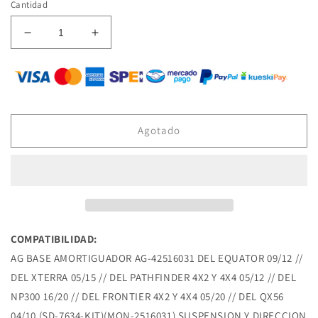
rating
Cantidad
Reducir
Aumentar
cantidad
cantidad
para
para
AG-
AG-
42516031
42516031
BASE
BASE
DE
DE
Agotado
AMORTIGUADOR
AMORTIGUADOR
DEL
DEL
EQUATOR
EQUATOR
09/12
09/12
DEL
DEL
XTERRA
XTERRA
05/15
05/15
COMPATIBILIDAD:
DEL
DEL
AG BASE AMORTIGUADOR AG-42516031 DEL EQUATOR 09/12 //
PATHFINDER
PATHFINDER
4X2
4X2
DEL XTERRA 05/15 // DEL PATHFINDER 4X2 Y 4X4 05/12 // DEL
Y
Y
NP300 16/20 // DEL FRONTIER 4X2 Y 4X4 05/20 // DEL QX56
4X4
4X4
04/10 (SD-7634-KIT)(MON-2516031) SUSPENSION Y DIRECCION