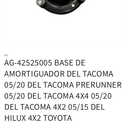
Abrir
elemento
AG
multimedia
AG-42525005 BASE DE
1
en
una
AMORTIGUADOR DEL TACOMA
ventana
modal
05/20 DEL TACOMA PRERUNNER
05/20 DEL TACOMA 4X4 05/20
DEL TACOMA 4X2 05/15 DEL
HILUX 4X2 TOYOTA