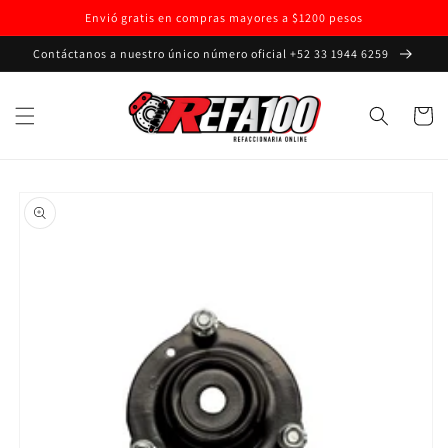
Ir
Envió gratis en compras mayores a $1200 pesos
directamente
al contenido
Contáctanos a nuestro único número oficial +52 33 1944 6259
Carrito
Ir
directamente
a la
información
del producto