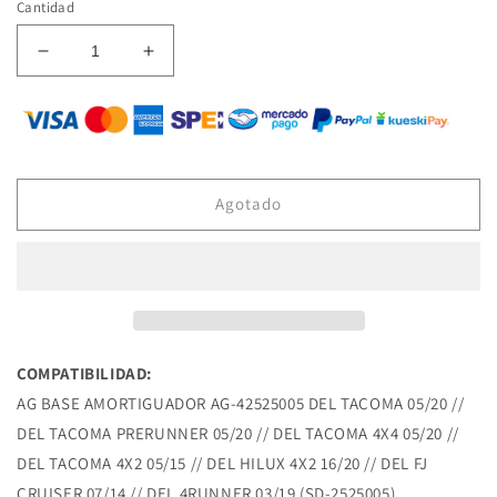
rating
Cantidad
Reducir
Aumentar
cantidad
cantidad
para
para
AG-
AG-
42525005
42525005
BASE
BASE
DE
DE
Agotado
AMORTIGUADOR
AMORTIGUADOR
DEL
DEL
TACOMA
TACOMA
05/20
05/20
DEL
DEL
TACOMA
TACOMA
PRERUNNER
PRERUNNER
COMPATIBILIDAD:
05/20
05/20
AG BASE AMORTIGUADOR AG-42525005 DEL TACOMA 05/20 //
DEL
DEL
TACOMA
TACOMA
DEL TACOMA PRERUNNER 05/20 // DEL TACOMA 4X4 05/20 //
4X4
4X4
DEL TACOMA 4X2 05/15 // DEL HILUX 4X2 16/20 // DEL FJ
05/20
05/20
CRUISER 07/14 // DEL 4RUNNER 03/19 (SD-2525005)