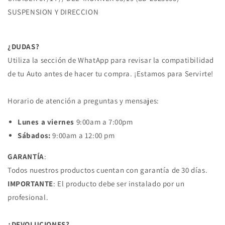
DEL
DEL
SUSPENSION Y DIRECCION
TACOMA
TACOMA
4X2
4X2
05/15
05/15
DEL
DEL
¿DUDAS?
HILUX
HILUX
Utiliza la sección de WhatApp para revisar la compatibilidad
4X2
4X2
de tu Auto antes de hacer tu compra. ¡Estamos para Servirte!
TOYOTA
TOYOTA
Horario de atención a preguntas y mensajes:
Lunes a viernes
9:00am a 7:00pm
Sábados:
9:00am a 12:00 pm
GARANTÍA
:
Todos nuestros productos cuentan con garantía de 30 días.
IMPORTANTE
: El producto debe ser instalado por un
profesional.
¿DEVOLUCIONES?