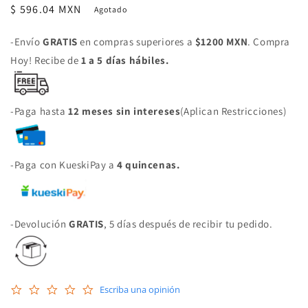
Precio
$ 596.04 MXN
Agotado
habitual
-Envío
GRATIS
en compras superiores a
$1200 MXN
. Compra
Hoy! Recibe de
1 a 5 días hábiles.
-Paga hasta
12 meses sin intereses
(Aplican Restricciones)
-Paga con KueskiPay a
4 quincenas.
-Devolución
GRATIS
, 5 días después de recibir tu pedido.
0.0
Escriba una opinión
star