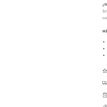
¿
Si
co
MÉ