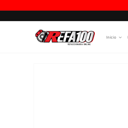
Ir
directamente
al contenido
Inicio
Ir
directamente
a la
información
del producto