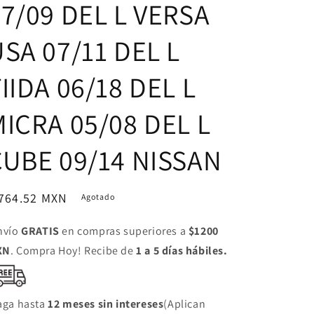
7/09 DEL L VERSA
SA 07/11 DEL L
IIDA 06/18 DEL L
ICRA 05/08 DEL L
CUBE 09/14 NISSAN
ecio
 764.52 MXN
Agotado
bitual
nvío
GRATIS
en compras superiores a
$1200
XN
. Compra Hoy! Recibe de
1 a 5 días hábiles.
aga hasta
12 meses sin intereses
(Aplican