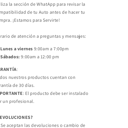
iliza la sección de WhatApp para revisar la
05/08
05/08
DEL
DEL
mpatibilidad de tu Auto antes de hacer tu
L
L
mpra. ¡Estamos para Servirte!
CUBE
CUBE
09/14
09/14
NISSAN
NISSAN
rario de atención a preguntas y mensajes:
Lunes a viernes
9:00am a 7:00pm
Sábados:
9:00am a 12:00 pm
ARANTÍA
:
dos nuestros productos cuentan con
rantía de 30 días.
MPORTANTE
: El producto debe ser instalado
r un profesional.
DEVOLUCIONES?
, Se aceptan las devoluciones o cambio de