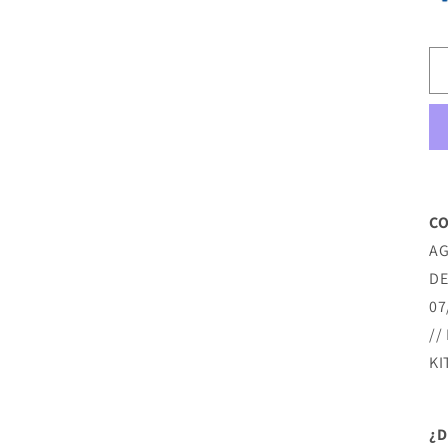
CO
AG
DE
07
//
KI
¿