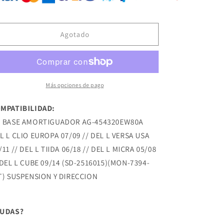
AG-
AG-
454320EW80A
454320EW80A
BASE
BASE
DE
DE
Agotado
AMORTIGUADOR
AMORTIGUADOR
DEL
DEL
L
L
CLIO
CLIO
EUROPA
EUROPA
Más opciones de pago
07/09
07/09
DEL
DEL
MPATIBILIDAD:
L
L
 BASE AMORTIGUADOR AG-454320EW80A
VERSA
VERSA
USA
USA
L L CLIO EUROPA 07/09 // DEL L VERSA USA
07/11
07/11
/11 // DEL L TIIDA 06/18 // DEL L MICRA 05/08
DEL
DEL
 DEL L CUBE 09/14 (SD-2516015)(MON-7394-
L
L
TIIDA
TIIDA
T) SUSPENSION Y DIRECCION
06/18
06/18
DEL
DEL
L
L
DUDAS?
MICRA
MICRA