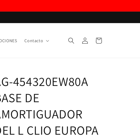
Iniciar
Carrito
OCIONES
Contacto
sesión
AG-454320EW80A
BASE DE
AMORTIGUADOR
DEL L CLIO EUROPA