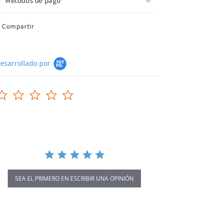
Métodos de pago
Compartir
esarrollado por
0.0
star
rating
SEA EL PRIMERO EN ESCRIBIR UNA OPINIÓN