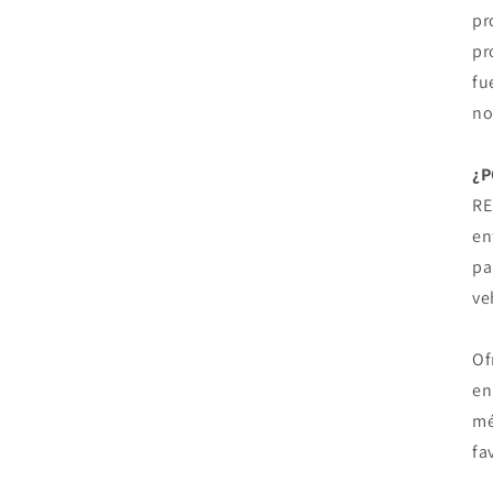
pr
pr
fu
no
¿P
RE
en
pa
ve
Of
en
mé
fa