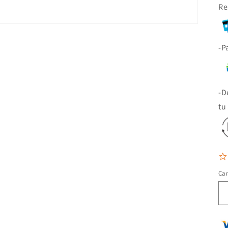
Re
-P
-D
tu
Ca