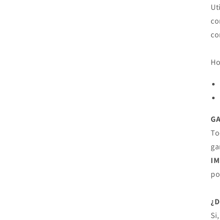
Ut
co
co
Ho
G
To
ga
I
po
¿
Si