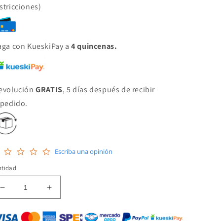
stricciones)
aga con KueskiPay a
4 quincenas.
evolución
GRATIS
, 5 días después de recibir
 pedido.
0.0
Escriba una opinión
star
rating
ntidad
Reducir
Aumentar
cantidad
cantidad
para
para