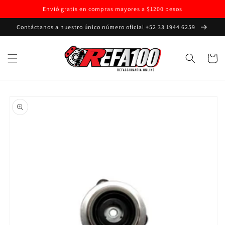
Ir
Envió gratis en compras mayores a $1200 pesos
directamente
al contenido
Contáctanos a nuestro único número oficial +52 33 1944 6259
Carrito
Ir
directamente
a la
información
del producto