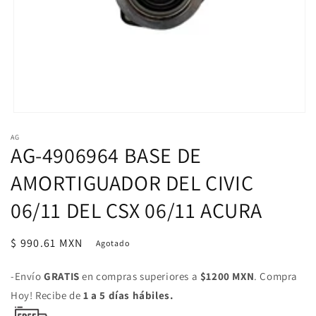
Abrir
elemento
AG
multimedia
AG-4906964 BASE DE
1
en
una
AMORTIGUADOR DEL CIVIC
ventana
modal
06/11 DEL CSX 06/11 ACURA
Precio
$ 990.61 MXN
Agotado
habitual
-Envío
GRATIS
en compras superiores a
$1200 MXN
. Compra
Hoy! Recibe de
1 a 5 días hábiles.