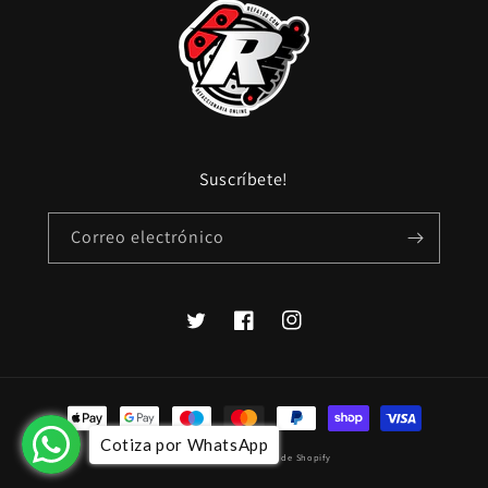
Suscríbete!
Correo electrónico
Twitter
Facebook
Instagram
Formas
de
Cotiza por WhatsApp
© 2026,
refa100
Tecnología de Shopify
pago