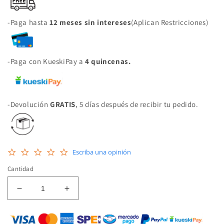
-Paga hasta
12 meses sin intereses
(Aplican Restricciones)
-Paga con KueskiPay a
4 quincenas.
-Devolución
GRATIS
, 5 días después de recibir tu pedido.
0.0
Escriba una opinión
star
rating
Cantidad
Reducir
Aumentar
cantidad
cantidad
para
para