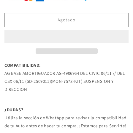
AG-
AG-
4906964
4906964
BASE
BASE
DE
DE
Agotado
AMORTIGUADOR
AMORTIGUADOR
DEL
DEL
CIVIC
CIVIC
06/11
06/11
DEL
DEL
CSX
CSX
06/11
06/11
COMPATIBILIDAD:
ACURA
ACURA
AG BASE AMORTIGUADOR AG-4906964 DEL CIVIC 06/11 // DEL
CSX 06/11 (SD-2509011)(MON-7573-KIT) SUSPENSION Y
DIRECCION
¿DUDAS?
Utiliza la sección de WhatApp para revisar la compatibilidad
de tu Auto antes de hacer tu compra. ¡Estamos para Servirte!