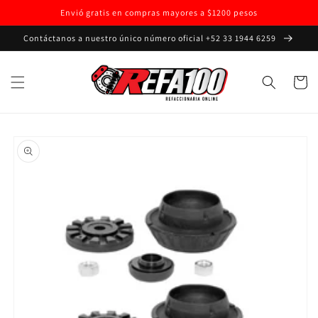
Ir
Envió gratis en compras mayores a $1200 pesos
directamente
al contenido
Contáctanos a nuestro único número oficial +52 33 1944 6259
Carrito
Ir
directamente
a la
información
del producto