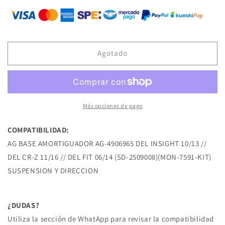
para
para
AG-
AG-
4906965
4906965
BASE
BASE
DE
DE
Agotado
AMORTIGUADOR
AMORTIGUADOR
DEL
DEL
INSIGHT
INSIGHT
10/13
10/13
DEL
DEL
Más opciones de pago
CR-
CR-
Z
Z
COMPATIBILIDAD:
11/16
11/16
AG BASE AMORTIGUADOR AG-4906965 DEL INSIGHT 10/13 //
DEL
DEL
FIT
FIT
DEL CR-Z 11/16 // DEL FIT 06/14 (SD-2509008)(MON-7591-KIT)
06/14
06/14
SUSPENSION Y DIRECCION
HONDA
HONDA
¿DUDAS?
Utiliza la sección de WhatApp para revisar la compatibilidad