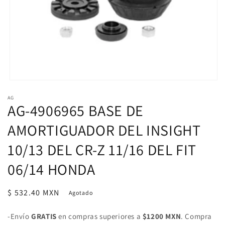
Abrir
elemento
AG
multimedia
AG-4906965 BASE DE
1
en
una
AMORTIGUADOR DEL INSIGHT
ventana
modal
10/13 DEL CR-Z 11/16 DEL FIT
06/14 HONDA
Precio
$ 532.40 MXN
Agotado
habitual
-Envío
GRATIS
en compras superiores a
$1200 MXN
. Compra