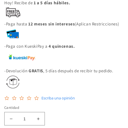
Hoy! Recibe de
1 a 5 días hábiles.
-Paga hasta
12 meses sin intereses
(Aplican Restricciones)
-Paga con KueskiPay a
4 quincenas.
-Devolución
GRATIS
, 5 días después de recibir tu pedido.
0.0
Escriba una opinión
star
rating
Cantidad
Reducir
Aumentar
cantidad
cantidad