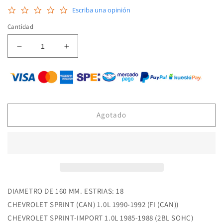
0.0
Escriba una opinión
star
rating
Cantidad
Reducir
Aumentar
cantidad
cantidad
para
para
EJ-
EJ-
GM16A
GM16A
-
-
KIT
KIT
Agotado
DE
DE
CLUTCH
CLUTCH
-
-
DIAMETRO
DIAMETRO
DE
DE
160
160
MM.
MM.
DIAMETRO DE 160 MM. ESTRIAS: 18
ESTRIAS:
ESTRIAS:
CHEVROLET SPRINT (CAN) 1.0L 1990-1992 (FI (CAN))
18
18
-
-
CHEVROLET SPRINT-IMPORT 1.0L 1985-1988 (2BL SOHC)