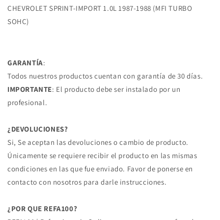
CHEVROLET
CHEVROLET
CHEVROLET SPRINT-IMPORT 1.0L 1987-1988 (MFI TURBO
SPRINT
SPRINT
SOHC)
(CAN)
(CAN)
1.0L
1.0L
1990-
1990-
1992
1992
GARANTÍA
:
(FI
(FI
Todos nuestros productos cuentan con garantía de 30 días.
(CAN))
(CAN))
-
-
IMPORTANTE
: El producto debe ser instalado por un
CHEVROLET
CHEVROLET
profesional.
SPRINT-
SPRINT-
IMPORT
IMPORT
1.0L
1.0L
¿DEVOLUCIONES?
1985-
1985-
Si, Se aceptan las devoluciones o cambio de producto.
1988
1988
Únicamente se requiere recibir el producto en las mismas
(2BL
(2BL
condiciones en las que fue enviado. Favor de ponerse en
SOHC)
SOHC)
-
-
contacto con nosotros para darle instrucciones.
CHEVROLET
CHEVROLET
SPRINT-
SPRINT-
¿POR QUE REFA100?
IMPORT
IMPORT