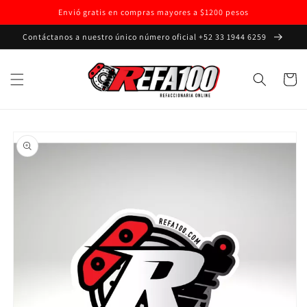
Ir
Envió gratis en compras mayores a $1200 pesos
directamente
al contenido
Contáctanos a nuestro único número oficial +52 33 1944 6259
Carrito
Ir
directamente
a la
información
del producto