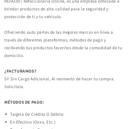
1.0L
1.0L
REFA100 | Refaccionaria Online, es una empresa enfocada a
1987-
1987-
brindar productos de alta calidad para la seguridad y
1988
1988
protección de ti y tu vehículo.
(MFI
(MFI
TURBO
TURBO
SOHC)
SOHC)
Ofreciendo auto partes de las mejores marcas en línea a
través de diferentes plataformas, métodos de pago y
recibiendo tus productos favoritos desde la comodidad de tu
domicilio.
¿FACTURAMOS?
Sí! Sin Cargo Adicional, Al momento de hacer tu compra.
Solicítala.
MÉTODOS DE PAGO:
Tarjeta De Crédito O Débito
En Efectivo (Oxxo, Etc.)