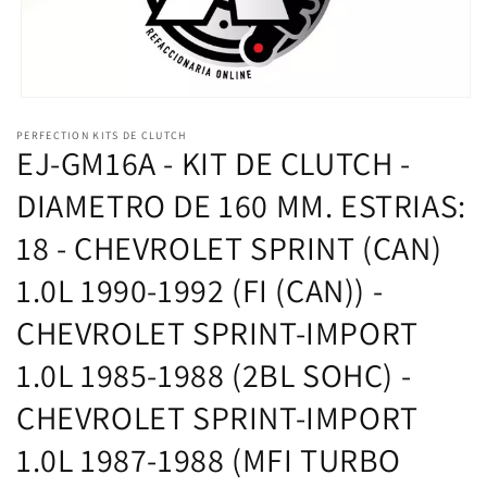
Abrir
elemento
PERFECTION KITS DE CLUTCH
multimedia
EJ-GM16A - KIT DE CLUTCH -
1
en
una
DIAMETRO DE 160 MM. ESTRIAS:
ventana
modal
18 - CHEVROLET SPRINT (CAN)
1.0L 1990-1992 (FI (CAN)) -
CHEVROLET SPRINT-IMPORT
1.0L 1985-1988 (2BL SOHC) -
CHEVROLET SPRINT-IMPORT
1.0L 1987-1988 (MFI TURBO