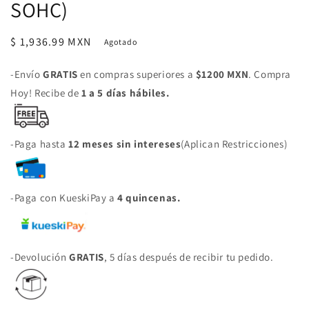
SOHC)
Precio
$ 1,936.99 MXN
Agotado
habitual
-Envío
GRATIS
en compras superiores a
$1200 MXN
. Compra
Hoy! Recibe de
1 a 5 días hábiles.
-Paga hasta
12 meses sin intereses
(Aplican Restricciones)
-Paga con KueskiPay a
4 quincenas.
-Devolución
GRATIS
, 5 días después de recibir tu pedido.