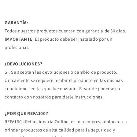
x
x
28.8
28.8
-
-
GARANTÍA
:
PASTA
PASTA
Todos nuestros productos cuentan con garantía de 30 días.
COBRIZADA
COBRIZADA
BRUTE
BRUTE
IMPORTANTE
: El producto debe ser instalado por un
POWER
POWER
profesional.
-
-
(LK-
(LK-
630302733)
630302733)
¿DEVOLUCIONES?
C1500
C1500
Si, Se aceptan las devoluciones o cambio de producto.
SILVERADO
SILVERADO
Únicamente se requiere recibir el producto en las mismas
4.3L
4.3L
condiciones en las que fue enviado. Favor de ponerse en
VORTEC
VORTEC
TRANSM
TRANSM
contacto con nosotros para darle instrucciones.
TREMEC
TREMEC
TR3450
TR3450
¿POR QUE REFA100?
99/05
99/05
CON
CON
REFA100 | Refaccionaria Online, es una empresa enfocada a
CILINDRO
CILINDRO
brindar productos de alta calidad para la seguridad y
ESCLAVO
ESCLAVO