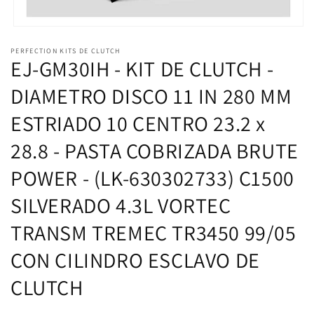
Abrir
elemento
PERFECTION KITS DE CLUTCH
multimedia
EJ-GM30IH - KIT DE CLUTCH -
1
en
una
DIAMETRO DISCO 11 IN 280 MM
ventana
modal
ESTRIADO 10 CENTRO 23.2 x
28.8 - PASTA COBRIZADA BRUTE
POWER - (LK-630302733) C1500
SILVERADO 4.3L VORTEC
TRANSM TREMEC TR3450 99/05
CON CILINDRO ESCLAVO DE
CLUTCH