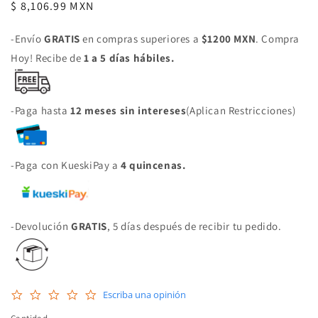
Precio
$ 8,106.99 MXN
habitual
-Envío
GRATIS
en compras superiores a
$1200 MXN
. Compra
Hoy! Recibe de
1 a 5 días hábiles.
-Paga hasta
12 meses sin intereses
(Aplican Restricciones)
-Paga con KueskiPay a
4 quincenas.
-Devolución
GRATIS
, 5 días después de recibir tu pedido.
0.0
Escriba una opinión
star