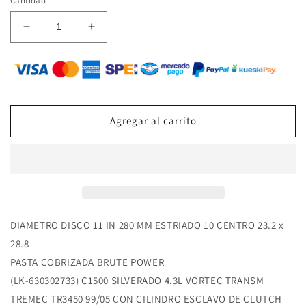
rating
Cantidad
Reducir
Aumentar
cantidad
cantidad
para
para
EJ-
EJ-
GM30IH
GM30IH
-
-
KIT
KIT
Agregar al carrito
DE
DE
CLUTCH
CLUTCH
-
-
DIAMETRO
DIAMETRO
DISCO
DISCO
11
11
IN
IN
DIAMETRO DISCO 11 IN 280 MM ESTRIADO 10 CENTRO 23.2 x
280
280
28.8
MM
MM
ESTRIADO
ESTRIADO
PASTA COBRIZADA BRUTE POWER
10
10
(LK-630302733) C1500 SILVERADO 4.3L VORTEC TRANSM
CENTRO
CENTRO
TREMEC TR3450 99/05 CON CILINDRO ESCLAVO DE CLUTCH
23.2
23.2