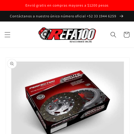
Ir
Envió gratis en compras mayores a $1200 pesos
directamente
al contenido
Contáctanos a nuestro único número oficial +52 33 1944 6259
Carrito
Ir
directamente
a la
información
del producto