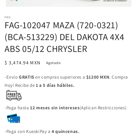
Abrir
elemento
FAG
multimedia
FAG-102047 MAZA (720-0321)
1
en
una
(BCA-513229) DEL DAKOTA 4X4
ventana
modal
ABS 05/12 CHRYSLER
Precio
$ 3,474.94 MXN
Agotado
habitual
-Envío
GRATIS
en compras superiores a
$1200 MXN
. Compra
Hoy! Recibe de
1 a 5 días hábiles.
-Paga hasta
12 meses sin intereses
(Aplican Restricciones)
-Paga con KueskiPay a
4 quincenas.