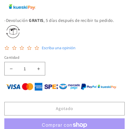
-Devolución
GRATIS
, 5 días después de recibir tu pedido.
0.0
Escriba una opinión
star
rating
Cantidad
Reducir
Aumentar
cantidad
cantidad
para
para
FAG-
FAG-
102047
102047
MAZA
MAZA
(720-
(720-
Agotado
0321)
0321)
(BCA-
(BCA-
513229)
513229)