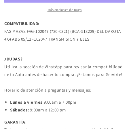
DEL
DEL
DAKOTA
DAKOTA
Más opciones de pago
4X4
4X4
ABS
ABS
COMPATIBILIDAD:
05/12
05/12
FAG MAZAS FAG-102047 (720-0321) (BCA-513229) DEL DAKOTA
CHRYSLER
CHRYSLER
4X4 ABS 05/12 -102047 TRANSMISION Y EJES
¿DUDAS?
Utiliza la sección de WhatApp para revisar la compatibilidad
de tu Auto antes de hacer tu compra. ¡Estamos para Servirte!
Horario de atención a preguntas y mensajes:
Lunes a viernes
9:00am a 7:00pm
Sábados:
9:00am a 12:00 pm
GARANTÍA
: