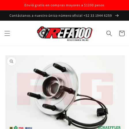
Ir
Envió gratis en compras mayores a $1200 pesos
directamente
al contenido
Contáctanos a nuestro único número oficial +52 33 1944 6259
Carrito
Ir
directamente
a la
información
del producto