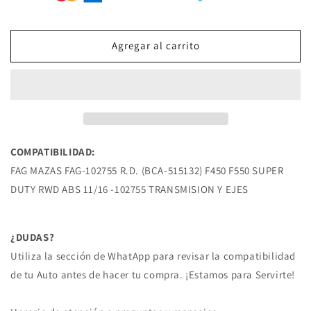
102755
102755
MAZA
MAZA
R.D.
R.D.
Agregar al carrito
(BCA-
(BCA-
515132)
515132)
F450
F450
F550
F550
SUPER
SUPER
DUTY
DUTY
RWD
RWD
COMPATIBILIDAD:
ABS
ABS
FAG MAZAS FAG-102755 R.D. (BCA-515132) F450 F550 SUPER
11/16
11/16
FORD
FORD
DUTY RWD ABS 11/16 -102755 TRANSMISION Y EJES
¿DUDAS?
Utiliza la sección de WhatApp para revisar la compatibilidad
de tu Auto antes de hacer tu compra. ¡Estamos para Servirte!