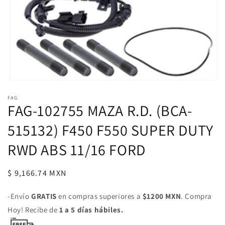
Abrir
elemento
FAG
multimedia
FAG-102755 MAZA R.D. (BCA-
1
en
una
515132) F450 F550 SUPER DUTY
ventana
modal
RWD ABS 11/16 FORD
Precio
$ 9,166.74 MXN
habitual
-Envío
GRATIS
en compras superiores a
$1200 MXN
. Compra
Hoy! Recibe de
1 a 5 días hábiles.