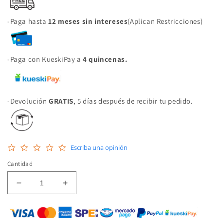
-Paga hasta
12 meses sin intereses
(Aplican Restricciones)
-Paga con KueskiPay a
4 quincenas.
-Devolución
GRATIS
, 5 días después de recibir tu pedido.
0.0
Escriba una opinión
star
rating
Cantidad
Reducir
Aumentar
cantidad
cantidad
para
para
FAG-
FAG-