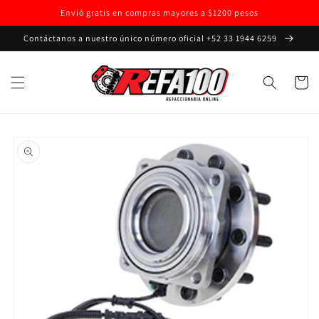
Ir
Envió gratis en compras mayores a $1200 pesos
directamente
al contenido
Contáctanos a nuestro único número oficial +52 33 1944 6259
Carrito
Ir
directamente
a la
información
del producto