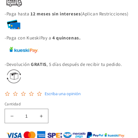
-Paga hasta
12 meses sin intereses
(Aplican Restricciones)
-Paga con KueskiPay a
4 quincenas.
-Devolución
GRATIS
, 5 días después de recibir tu pedido.
0.0
Escriba una opinión
star
rating
Cantidad
Reducir
Aumentar
cantidad
cantidad
para
para