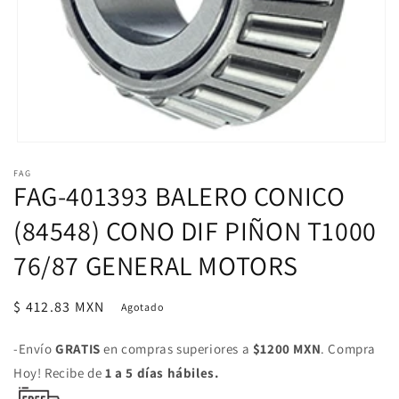
Abrir
elemento
FAG
multimedia
FAG-401393 BALERO CONICO
1
en
una
(84548) CONO DIF PIÑON T1000
ventana
modal
76/87 GENERAL MOTORS
Precio
$ 412.83 MXN
Agotado
habitual
-Envío
GRATIS
en compras superiores a
$1200 MXN
. Compra
Hoy! Recibe de
1 a 5 días hábiles.