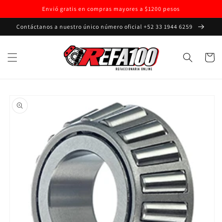
Ir
Envió gratis en compras mayores a $1200 pesos
directamente
al contenido
Contáctanos a nuestro único número oficial +52 33 1944 6259
Carrito
Ir
directamente
a la
información
del producto