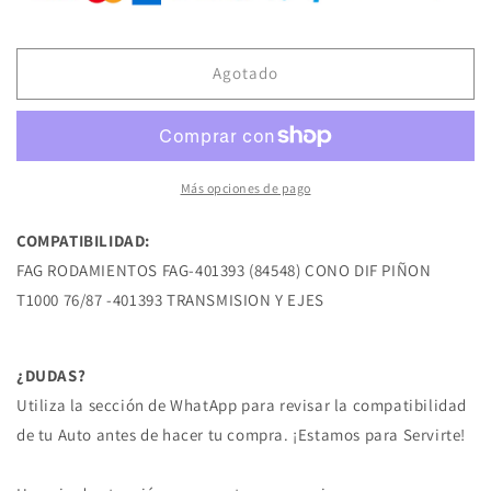
FAG-
FAG-
401393
401393
BALERO
BALERO
CONICO
CONICO
Agotado
(84548)
(84548)
CONO
CONO
DIF
DIF
PIÑON
PIÑON
T1000
T1000
Más opciones de pago
76/87
76/87
GENERAL
GENERAL
COMPATIBILIDAD:
MOTORS
MOTORS
FAG RODAMIENTOS FAG-401393 (84548) CONO DIF PIÑON
T1000 76/87 -401393 TRANSMISION Y EJES
¿DUDAS?
Utiliza la sección de WhatApp para revisar la compatibilidad
de tu Auto antes de hacer tu compra. ¡Estamos para Servirte!