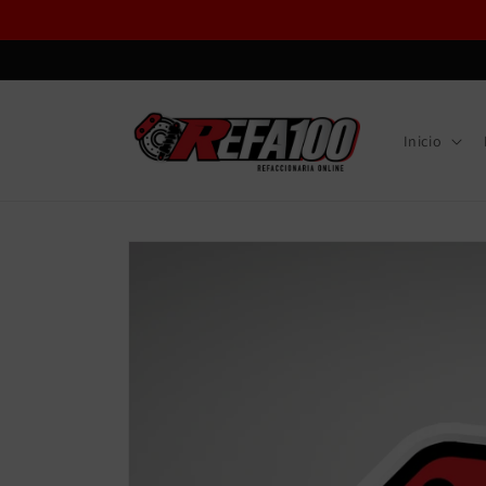
Ir
directamente
al contenido
Inicio
Ir
directamente
a la
información
del producto