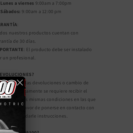
Lunes a viernes
9:00am a 7:00pm
Sábados:
9:00am a 12:00 pm
ARANTÍA
:
dos nuestros productos cuentan con
rantía de 30 días.
MPORTANTE
: El producto debe ser instalado
r un profesional.
DEVOLUCIONES?
, Se aceptan las devoluciones o cambio de
oducto. Únicamente se requiere recibir el
oducto en las mismas condiciones en las que
e enviado. Favor de ponerse en contacto con
sotros para darle instrucciones.
OR QUE REFA100?