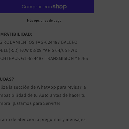
DOBLE(R.D)
DOBLE(R.D)
FAW
FAW
08/09
08/09
YARIS
YARIS
Más opciones de pago
04/05
04/05
FWD
FWD
MPATIBILIDAD:
HACHTBACK
HACHTBACK
G RODAMIENTOS FAG-624487 BALERO
G1
G1
TOYOTA
TOYOTA
BLE(R.D) FAW 08/09 YARIS 04/05 FWD
CHTBACK G1 -624487 TRANSMISION Y EJES
DUDAS?
iliza la sección de WhatApp para revisar la
mpatibilidad de tu Auto antes de hacer tu
mpra. ¡Estamos para Servirte!
rario de atención a preguntas y mensajes: