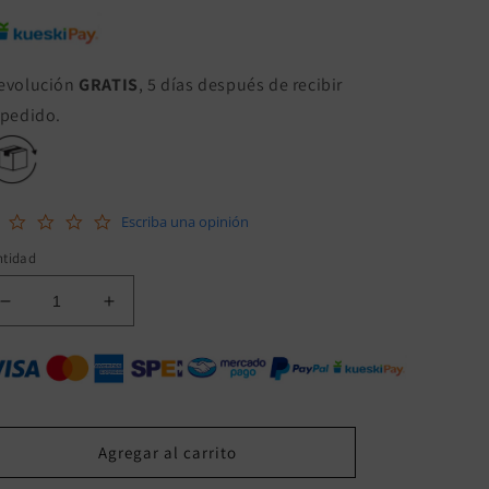
evolución
GRATIS
, 5 días después de recibir
 pedido.
0.0
Escriba una opinión
star
rating
ntidad
Reducir
Aumentar
cantidad
cantidad
para
para
FAG-
FAG-
624487
624487
BALERO
BALERO
DOBLE
DOBLE
Agregar al carrito
BALERO
BALERO