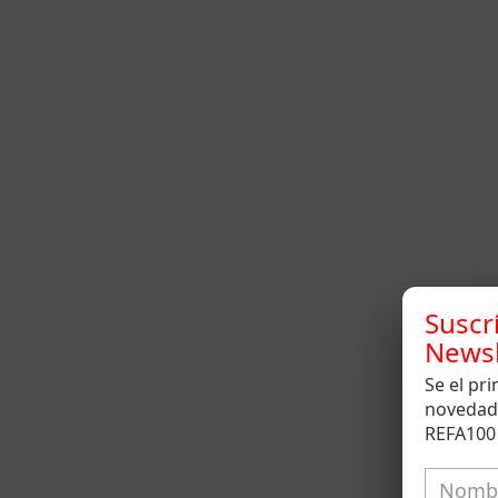
Suscr
Newsl
Se el pr
novedad
REFA100 