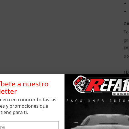
G
To
ga
I
po
¿
Si
íbete a nuestro
pr
etter
pr
imero en conocer todas las
fu
es y promociones que
tiene para ti.
no
¿P