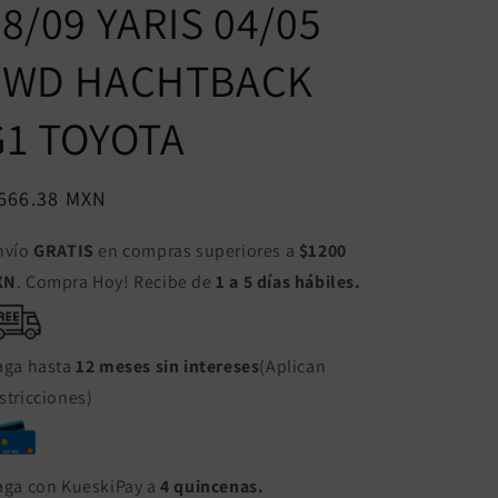
8/09 YARIS 04/05
FWD HACHTBACK
G1 TOYOTA
ecio
 666.38 MXN
bitual
nvío
GRATIS
en compras superiores a
$1200
XN
. Compra Hoy! Recibe de
1 a 5 días hábiles.
aga hasta
12 meses sin intereses
(Aplican
stricciones)
aga con KueskiPay a
4 quincenas.