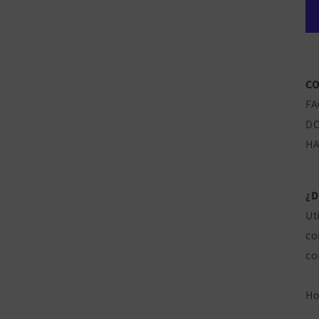
CO
FA
DO
HA
¿
Ut
co
co
Ho