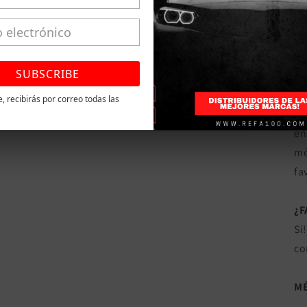
RE
en
pa
SUBSCRIBE
ve
te, recibirás por correo todas las
Of
en
mé
fa
¿
Si
co
MÉ