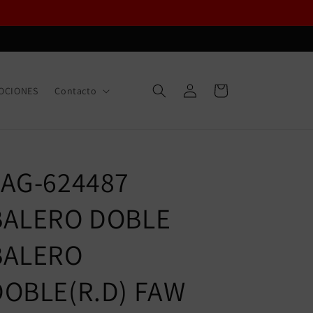
Iniciar
Carrito
OCIONES
Contacto
sesión
G
FAG-624487
BALERO DOBLE
BALERO
DOBLE(R.D) FAW