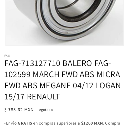
Abrir
elemento
FAG
multimedia
FAG-713127710 BALERO FAG-
1
en
una
102599 MARCH FWD ABS MICRA
ventana
modal
FWD ABS MEGANE 04/12 LOGAN
15/17 RENAULT
Precio
$ 783.62 MXN
Agotado
habitual
-Envío
GRATIS
en compras superiores a
$1200 MXN
. Compra