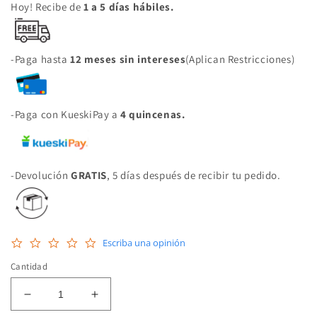
Hoy! Recibe de
1 a 5 días hábiles.
-Paga hasta
12 meses sin intereses
(Aplican Restricciones)
-Paga con KueskiPay a
4 quincenas.
-Devolución
GRATIS
, 5 días después de recibir tu pedido.
0.0
Escriba una opinión
star
rating
Cantidad
Reducir
Aumentar
cantidad
cantidad