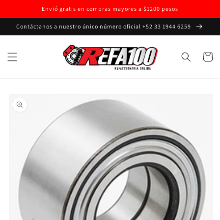
Ir
Envió gratis en compras mayores a $1200 pesos
directamente
al contenido
Contáctanos a nuestro único número oficial +52 33 1944 6259
Carrito
Ir
directamente
a la
información
del producto