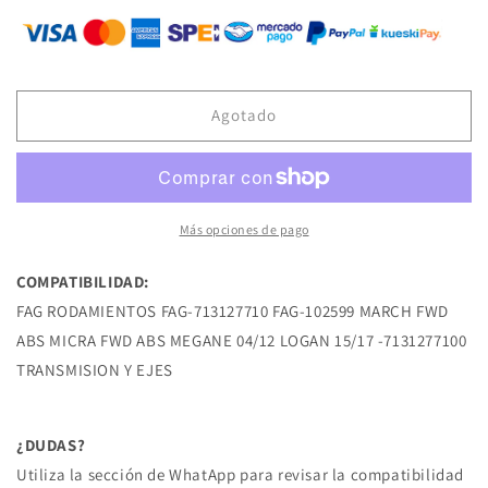
para
para
FAG-
FAG-
713127710
713127710
BALERO
BALERO
FAG-
FAG-
Agotado
102599
102599
MARCH
MARCH
FWD
FWD
ABS
ABS
MICRA
MICRA
Más opciones de pago
FWD
FWD
ABS
ABS
COMPATIBILIDAD:
MEGANE
MEGANE
FAG RODAMIENTOS FAG-713127710 FAG-102599 MARCH FWD
04/12
04/12
LOGAN
LOGAN
ABS MICRA FWD ABS MEGANE 04/12 LOGAN 15/17 -7131277100
15/17
15/17
TRANSMISION Y EJES
RENAULT
RENAULT
¿DUDAS?
Utiliza la sección de WhatApp para revisar la compatibilidad