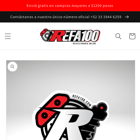
Ir
Envió gratis en compras mayores a $1200 pesos
directamente
al contenido
Contáctanos a nuestro único número oficial +52 33 1944 6259
Carrito
Ir
directamente
a la
información
del producto