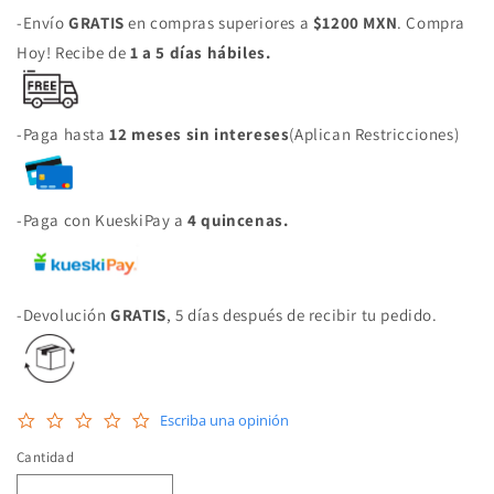
-Envío
GRATIS
en compras superiores a
$1200 MXN
. Compra
Hoy! Recibe de
1 a 5 días hábiles.
-Paga hasta
12 meses sin intereses
(Aplican Restricciones)
-Paga con KueskiPay a
4 quincenas.
-Devolución
GRATIS
, 5 días después de recibir tu pedido.
0.0
Escriba una opinión
star
rating
Cantidad