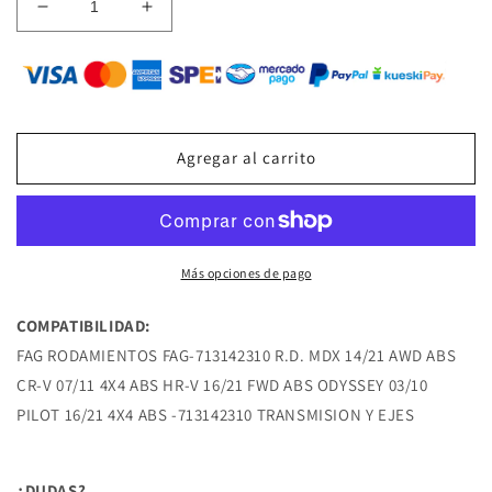
Reducir
Aumentar
cantidad
cantidad
para
para
FAG-
FAG-
713142310
713142310
BALERO
BALERO
DOBLE
DOBLE
Agregar al carrito
R.D.
R.D.
MDX
MDX
14/21
14/21
AWD
AWD
ABS
ABS
Más opciones de pago
CR-
CR-
V
V
COMPATIBILIDAD:
07/11
07/11
FAG RODAMIENTOS FAG-713142310 R.D. MDX 14/21 AWD ABS
4X4
4X4
ABS
ABS
CR-V 07/11 4X4 ABS HR-V 16/21 FWD ABS ODYSSEY 03/10
HR-
HR-
PILOT 16/21 4X4 ABS -713142310 TRANSMISION Y EJES
V
V
16/21
16/21
FWD
FWD
¿DUDAS?