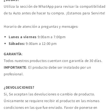
ABS
ABS
Utiliza la sección de WhatApp para revisar la compatibilidad
ODYSSEY
ODYSSEY
03/10
03/10
de tu Auto antes de hacer tu compra. ¡Estamos para Servirte!
PILOT
PILOT
16/21
16/21
Horario de atención a preguntas y mensajes:
4X4
4X4
ABS
ABS
Lunes a viernes
9:00am a 7:00pm
HONDA
HONDA
Sábados:
9:00am a 12:00 pm
GARANTÍA
:
Todos nuestros productos cuentan con garantía de 30 días.
IMPORTANTE
: El producto debe ser instalado por un
profesional.
¿DEVOLUCIONES?
Si, Se aceptan las devoluciones o cambio de producto.
Únicamente se requiere recibir el producto en las mismas
condiciones en las que fue enviado. Favor de ponerse en