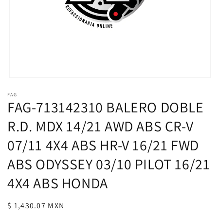
Abrir
elemento
FAG
multimedia
FAG-713142310 BALERO DOBLE
1
en
una
R.D. MDX 14/21 AWD ABS CR-V
ventana
modal
07/11 4X4 ABS HR-V 16/21 FWD
ABS ODYSSEY 03/10 PILOT 16/21
4X4 ABS HONDA
Precio
$ 1,430.07 MXN
habitual