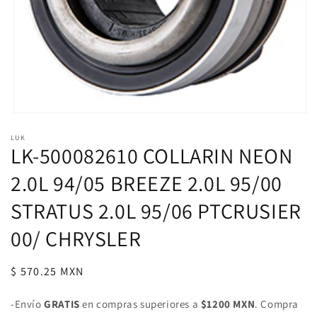
Abrir
elemento
LUK
multimedia
LK-500082610 COLLARIN NEON
1
en
una
2.0L 94/05 BREEZE 2.0L 95/00
ventana
modal
STRATUS 2.0L 95/06 PTCRUSIER
00/ CHRYSLER
Precio
$ 570.25 MXN
habitual
-Envío
GRATIS
en compras superiores a
$1200 MXN
. Compra