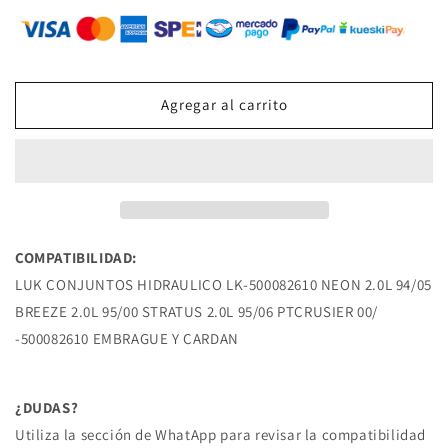
para
para
LK-
LK-
500082610
500082610
COLLARIN
COLLARIN
NEON
NEON
Agregar al carrito
2.0L
2.0L
94/05
94/05
BREEZE
BREEZE
2.0L
2.0L
95/00
95/00
STRATUS
STRATUS
2.0L
2.0L
COMPATIBILIDAD:
95/06
95/06
LUK CONJUNTOS HIDRAULICO LK-500082610 NEON 2.0L 94/05
PTCRUSIER
PTCRUSIER
00/
00/
BREEZE 2.0L 95/00 STRATUS 2.0L 95/06 PTCRUSIER 00/
CHRYSLER
CHRYSLER
-500082610 EMBRAGUE Y CARDAN
¿DUDAS?
Utiliza la sección de WhatApp para revisar la compatibilidad