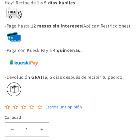
Hoy! Recibe de
1 a 5 días hábiles.
-Paga hasta
12 meses sin intereses
(Aplican Restricciones)
-Paga con KueskiPay a
4 quincenas.
-Devolución
GRATIS
, 5 días después de recibir tu pedido.
0.0
Escriba una opinión
star
rating
Cantidad
Reducir
Aumentar
cantidad
cantidad