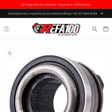
Ir
Envió gratis en compras mayores a $1200 pesos
directamente
al contenido
Contáctanos a nuestro único número oficial +52 33 1944 6259
Carrito
Ir
directamente
a la
información
del producto