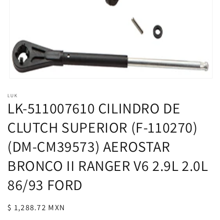
Abrir
elemento
LUK
multimedia
LK-511007610 CILINDRO DE
1
en
una
CLUTCH SUPERIOR (F-110270)
ventana
modal
(DM-CM39573) AEROSTAR
BRONCO II RANGER V6 2.9L 2.0L
86/93 FORD
Precio
$ 1,288.72 MXN
habitual