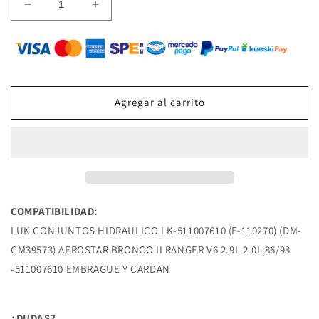
Reducir
Aumentar
cantidad
cantidad
para
para
LK-
LK-
511007610
511007610
CILINDRO
CILINDRO
DE
DE
Agregar al carrito
CLUTCH
CLUTCH
SUPERIOR
SUPERIOR
(F-
(F-
110270)
110270)
(DM-
(DM-
CM39573)
CM39573)
AEROSTAR
AEROSTAR
COMPATIBILIDAD:
BRONCO
BRONCO
LUK CONJUNTOS HIDRAULICO LK-511007610 (F-110270) (DM-
II
II
RANGER
RANGER
CM39573) AEROSTAR BRONCO II RANGER V6 2.9L 2.0L 86/93
V6
V6
-511007610 EMBRAGUE Y CARDAN
2.9L
2.9L
2.0L
2.0L
86/93
86/93
¿DUDAS?