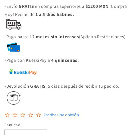
-Envío
GRATIS
en compras superiores a
$1200 MXN
. Compra
Hoy! Recibe de
1 a 5 días hábiles.
-Paga hasta
12 meses sin intereses
(Aplican Restricciones)
-Paga con KueskiPay a
4 quincenas.
-Devolución
GRATIS
, 5 días después de recibir tu pedido.
0.0
Escriba una opinión
star
rating
Cantidad