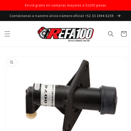
Ir
Envió gratis en compras mayores a $1200 pesos
directamente
al contenido
Contáctanos a nuestro único número oficial +52 33 1944 6259
Carrito
Ir
directamente
a la
información
del producto