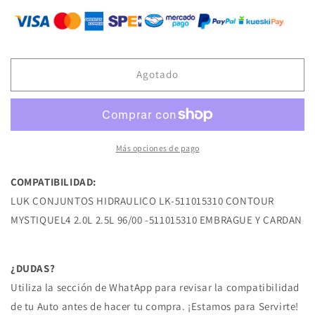
para
para
LK-
LK-
511015310
511015310
CILINDRO
CILINDRO
DE
DE
Agotado
CLUTCH
CLUTCH
SUPERIOR
SUPERIOR
CONTOUR
CONTOUR
MYSTIQUEL4
MYSTIQUEL4
2.0L
2.0L
Más opciones de pago
2.5L
2.5L
96/00
96/00
COMPATIBILIDAD:
FORD
FORD
LUK CONJUNTOS HIDRAULICO LK-511015310 CONTOUR
MYSTIQUEL4 2.0L 2.5L 96/00 -511015310 EMBRAGUE Y CARDAN
¿DUDAS?
Utiliza la sección de WhatApp para revisar la compatibilidad
de tu Auto antes de hacer tu compra. ¡Estamos para Servirte!