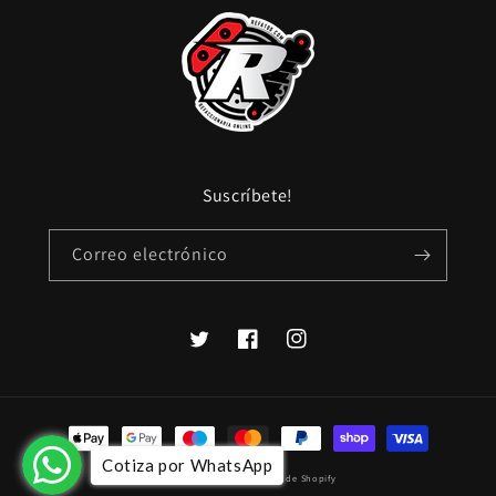
Suscríbete!
Correo electrónico
Twitter
Facebook
Instagram
Formas
de
Cotiza por WhatsApp
© 2026,
refa100
Tecnología de Shopify
pago