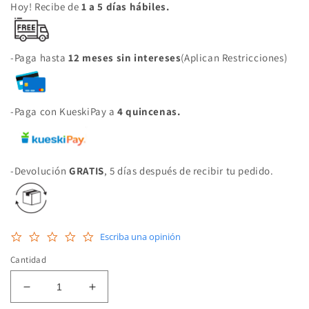
Hoy! Recibe de
1 a 5 días hábiles.
-Paga hasta
12 meses sin intereses
(Aplican Restricciones)
-Paga con KueskiPay a
4 quincenas.
-Devolución
GRATIS
, 5 días después de recibir tu pedido.
0.0
Escriba una opinión
star
rating
Cantidad
Reducir
Aumentar
cantidad
cantidad