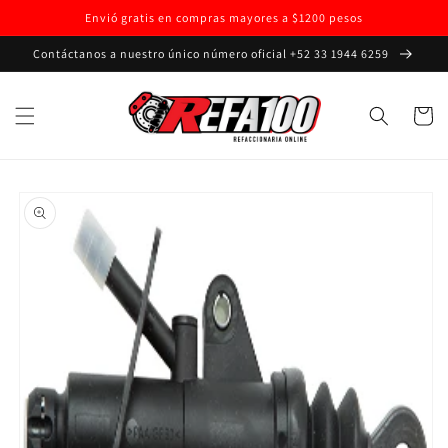
Ir
Envió gratis en compras mayores a $1200 pesos
directamente
al contenido
Contáctanos a nuestro único número oficial +52 33 1944 6259
Carrito
Ir
directamente
a la
información
del producto