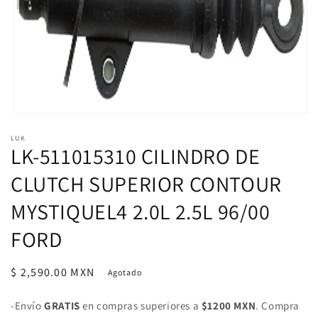
Abrir
elemento
LUK
multimedia
LK-511015310 CILINDRO DE
1
en
una
CLUTCH SUPERIOR CONTOUR
ventana
modal
MYSTIQUEL4 2.0L 2.5L 96/00
FORD
Precio
$ 2,590.00 MXN
Agotado
habitual
-Envío
GRATIS
en compras superiores a
$1200 MXN
. Compra