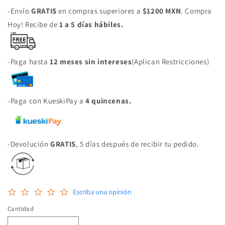
-Envío
GRATIS
en compras superiores a
$1200 MXN
. Compra
Hoy! Recibe de
1 a 5 días hábiles.
-Paga hasta
12 meses sin intereses
(Aplican Restricciones)
-Paga con KueskiPay a
4 quincenas.
-Devolución
GRATIS
, 5 días después de recibir tu pedido.
0.0
Escriba una opinión
star
rating
Cantidad