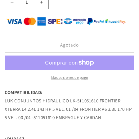
Reducir
Aumentar
cantidad
cantidad
para
para
LK-
LK-
511051610
511051610
CILINDRO
CILINDRO
DE
DE
Agotado
CLUTCH
CLUTCH
SUPERIOR
SUPERIOR
FRONTIER
FRONTIER
XTERRA
XTERRA
L4
L4
Más opciones de pago
2.4L
2.4L
143
143
COMPATIBILIDAD:
HP
HP
LUK CONJUNTOS HIDRAULICO LK-511051610 FRONTIER
5
5
VEL.
VEL.
XTERRA L4 2.4L 143 HP 5 VEL. 01 /04 FRONTIER V6 3.3L 170 HP
01
01
5 VEL. 00 /04 -511051610 EMBRAGUE Y CARDAN
/04
/04
FRONTIER
FRONTIER
V6
V6
¿DUDAS?