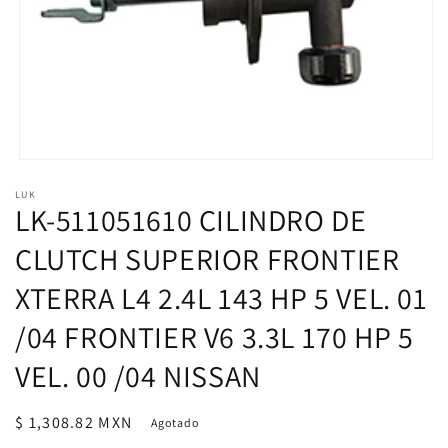
Abrir
elemento
LUK
multimedia
LK-511051610 CILINDRO DE
1
en
una
CLUTCH SUPERIOR FRONTIER
ventana
modal
XTERRA L4 2.4L 143 HP 5 VEL. 01
/04 FRONTIER V6 3.3L 170 HP 5
VEL. 00 /04 NISSAN
Precio
$ 1,308.82 MXN
Agotado
habitual