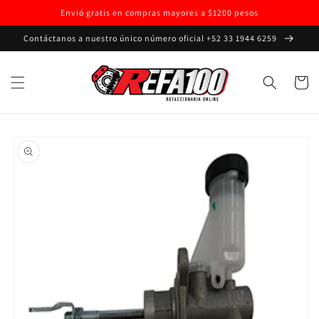
Ir
Envió gratis en compras mayores a $1200 pesos
directamente
al contenido
Contáctanos a nuestro único número oficial +52 33 1944 6259
Carrito
Ir
directamente
a la
información
del producto