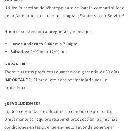
3.3L
3.3L
Utiliza la sección de WhatApp para revisar la compatibilidad
170
170
HP
HP
de tu Auto antes de hacer tu compra. ¡Estamos para Servirte!
5
5
VEL.
VEL.
Horario de atención a preguntas y mensajes:
00
00
/04
/04
Lunes a viernes
9:00am a 7:00pm
NISSAN
NISSAN
Sábados:
9:00am a 12:00 pm
GARANTÍA
:
Todos nuestros productos cuentan con garantía de 30 días.
IMPORTANTE
: El producto debe ser instalado por un
profesional.
¿DEVOLUCIONES?
Si, Se aceptan las devoluciones o cambio de producto.
Únicamente se requiere recibir el producto en las mismas
condiciones en las que fue enviado. Favor de ponerse en