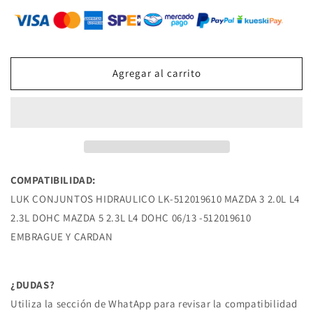
para
para
LK-
LK-
512019610
512019610
CILINDRO
CILINDRO
DE
DE
Agregar al carrito
CLUTCH
CLUTCH
INFERIOR
INFERIOR
MAZDA
MAZDA
3
3
2.0L
2.0L
L4
L4
2.3L
2.3L
COMPATIBILIDAD:
DOHC
DOHC
LUK CONJUNTOS HIDRAULICO LK-512019610 MAZDA 3 2.0L L4
MAZDA
MAZDA
5
5
2.3L DOHC MAZDA 5 2.3L L4 DOHC 06/13 -512019610
2.3L
2.3L
EMBRAGUE Y CARDAN
L4
L4
DOHC
DOHC
06/13
06/13
¿DUDAS?
MAZDA
MAZDA
Utiliza la sección de WhatApp para revisar la compatibilidad