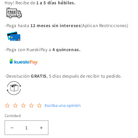
Hoy! Recibe de
1 a 5 días hábiles.
-Paga hasta
12 meses sin intereses
(Aplican Restricciones)
-Paga con KueskiPay a
4 quincenas.
-Devolución
GRATIS
, 5 días después de recibir tu pedido.
0.0
Escriba una opinión
star
rating
Cantidad
Reducir
Aumentar
cantidad
cantidad