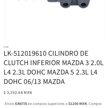
Abrir
elemento
LUK
multimedia
LK-512019610 CILINDRO DE
1
en
una
CLUTCH INFERIOR MAZDA 3 2.0L
ventana
modal
L4 2.3L DOHC MAZDA 5 2.3L L4
DOHC 06/13 MAZDA
Precio
$ 3,352.68 MXN
habitual
-Envío
GRATIS
en compras superiores a
$1200 MXN
. Compra