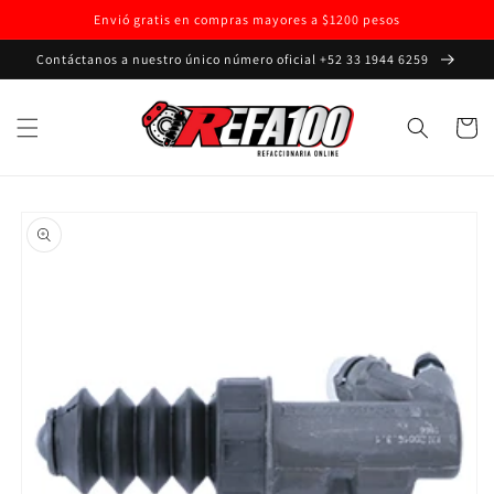
Ir
Envió gratis en compras mayores a $1200 pesos
directamente
al contenido
Contáctanos a nuestro único número oficial +52 33 1944 6259
Carrito
Ir
directamente
a la
información
del producto