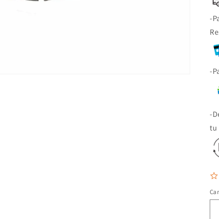
-P
Re
-P
-D
tu
Ca