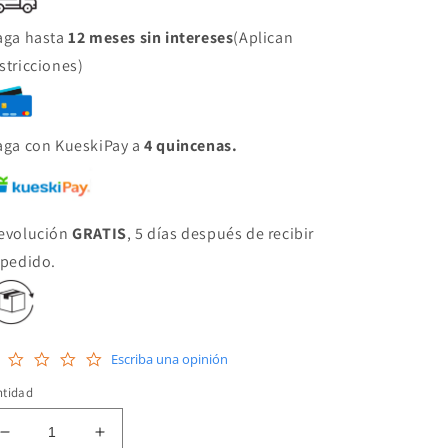
aga hasta
12 meses sin intereses
(Aplican
stricciones)
aga con KueskiPay a
4 quincenas.
evolución
GRATIS
, 5 días después de recibir
 pedido.
0.0
Escriba una opinión
star
rating
ntidad
Reducir
Aumentar