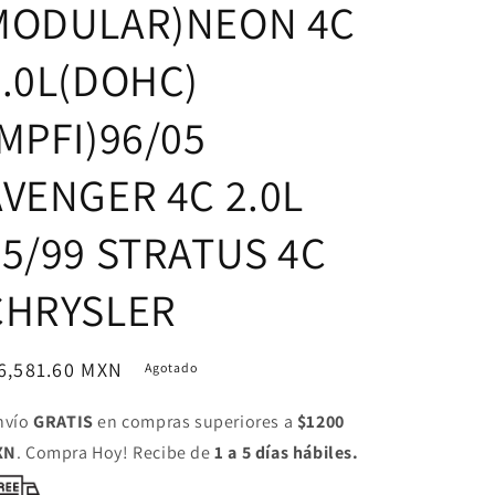
MODULAR)NEON 4C
2.0L(DOHC)
MPFI)96/05
AVENGER 4C 2.0L
95/99 STRATUS 4C
CHRYSLER
ecio
6,581.60 MXN
Agotado
bitual
nvío
GRATIS
en compras superiores a
$1200
XN
. Compra Hoy! Recibe de
1 a 5 días hábiles.