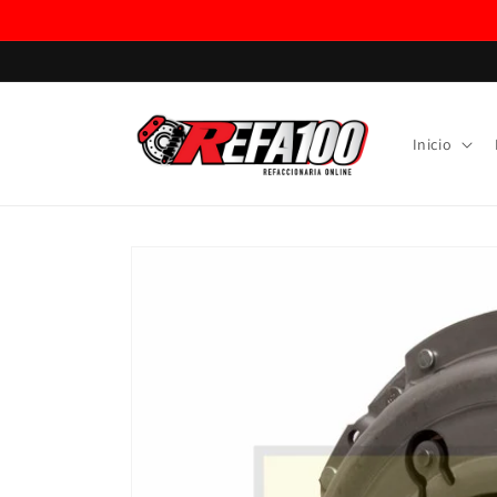
Ir
directamente
al contenido
Inicio
Ir
directamente
a la
información
del producto