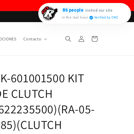
86 people
visited our site
in the last hour
Verified by ONE
Iniciar
Carrito
OCIONES
Contacto
sesión
K
K-601001500 KIT
DE CLUTCH
622235500)(RA-05-
085)(CLUTCH