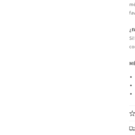
mé
fa
¿
Si
co
MÉ