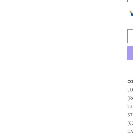
CO
LU
(R
2.
ST
(6
C