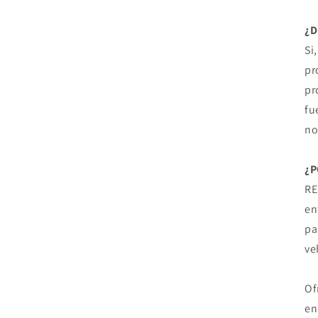
¿
Si
pr
pr
fu
no
¿P
RE
en
pa
ve
Of
en