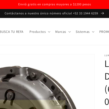
Envió gratis en compras mayores a $1200 pesos
Contáctanos a nuestro único número oficial +52 33 1944 6259
BUSCA TU REFA
Productos
Marcas
Sistemas
PROM
LU
L
(