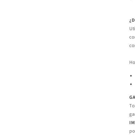
¿
Ut
co
co
Ho
G
To
ga
I
po