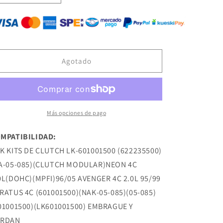
cantidad
cantidad
para
para
LK-
LK-
601001500
601001500
KIT
KIT
DE
DE
Agotado
CLUTCH
CLUTCH
(622235500)
(622235500)
(RA-
(RA-
05-
05-
085)
085)
Más opciones de pago
(CLUTCH
(CLUTCH
MODULAR)NEON
MODULAR)NEON
MPATIBILIDAD:
4C
4C
K KITS DE CLUTCH LK-601001500 (622235500)
2.0L(DOHC)
2.0L(DOHC)
(MPFI)96/05
(MPFI)96/05
A-05-085)(CLUTCH MODULAR)NEON 4C
AVENGER
AVENGER
0L(DOHC)(MPFI)96/05 AVENGER 4C 2.0L 95/99
4C
4C
RATUS 4C (601001500)(NAK-05-085)(05-085)
2.0L
2.0L
95/99
95/99
01001500)(LK601001500) EMBRAGUE Y
STRATUS
STRATUS
ARDAN