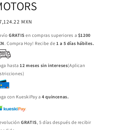
MOTORS
ecio
7,124.22 MXN
bitual
nvío
GRATIS
en compras superiores a
$1200
XN
. Compra Hoy! Recibe de
1 a 5 días hábiles.
aga hasta
12 meses sin intereses
(Aplican
stricciones)
aga con KueskiPay a
4 quincenas.
evolución
GRATIS
, 5 días después de recibir