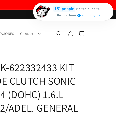
151 people
visited our site
in the last hour
Verified by ONE
Iniciar
Carrito
OCIONES
Contacto
sesión
K
LK-622332433 KIT
DE CLUTCH SONIC
4 (DOHC) 1.6.L
12/ADEL. GENERAL