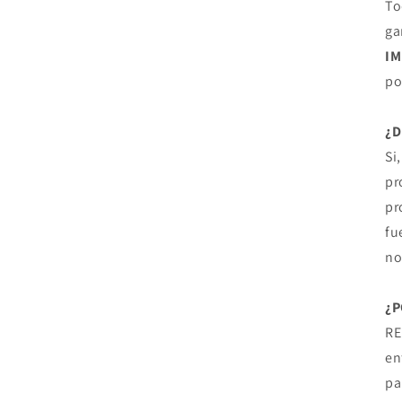
To
ga
I
po
¿
Si
pr
pr
fu
no
¿P
RE
en
pa