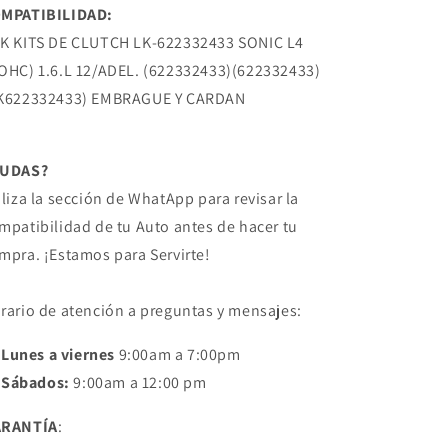
GENERAL
GENERAL
MPATIBILIDAD:
MOTORS
MOTORS
K KITS DE CLUTCH LK-622332433 SONIC L4
OHC) 1.6.L 12/ADEL. (622332433)(622332433)
K622332433) EMBRAGUE Y CARDAN
DUDAS?
iliza la sección de WhatApp para revisar la
mpatibilidad de tu Auto antes de hacer tu
mpra. ¡Estamos para Servirte!
rario de atención a preguntas y mensajes:
Lunes a viernes
9:00am a 7:00pm
Sábados:
9:00am a 12:00 pm
ARANTÍA
: