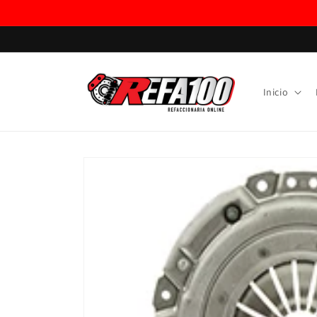
Ir
directamente
al contenido
Inicio
Ir
directamente
a la
información
del producto