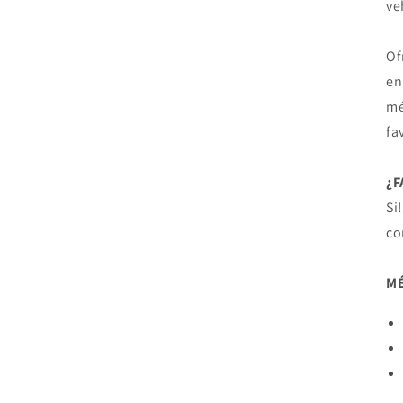
ve
Of
en
mé
fa
¿
Si
co
MÉ