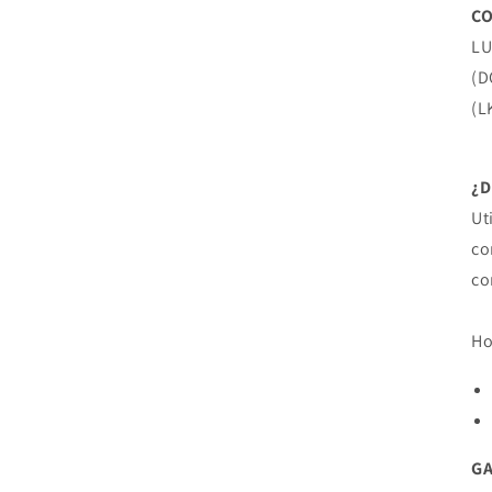
CO
LU
(D
(L
¿
Ut
co
co
Ho
G