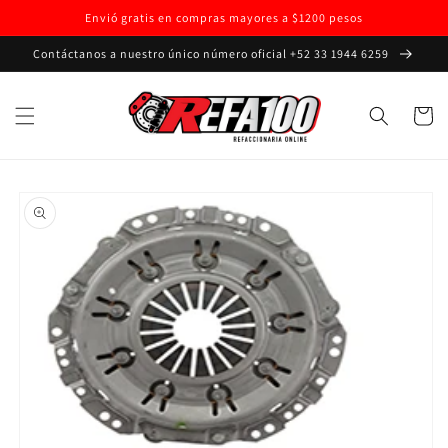
Ir
Envió gratis en compras mayores a $1200 pesos
directamente
al contenido
Contáctanos a nuestro único número oficial +52 33 1944 6259
Carrito
Ir
directamente
a la
información
del producto