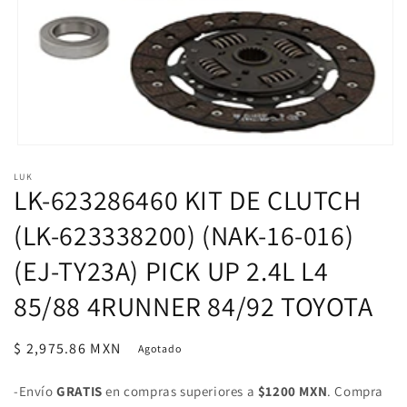
Abrir
elemento
LUK
multimedia
LK-623286460 KIT DE CLUTCH
1
en
una
(LK-623338200) (NAK-16-016)
ventana
modal
(EJ-TY23A) PICK UP 2.4L L4
85/88 4RUNNER 84/92 TOYOTA
Precio
$ 2,975.86 MXN
Agotado
habitual
-Envío
GRATIS
en compras superiores a
$1200 MXN
. Compra