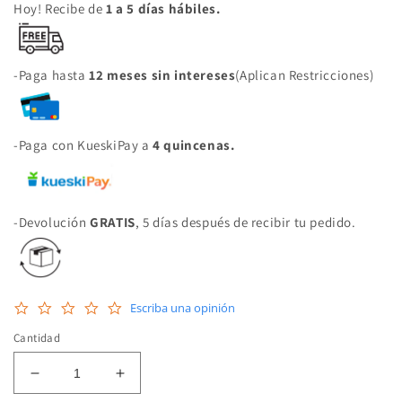
Hoy! Recibe de
1 a 5 días hábiles.
-Paga hasta
12 meses sin intereses
(Aplican Restricciones)
-Paga con KueskiPay a
4 quincenas.
-Devolución
GRATIS
, 5 días después de recibir tu pedido.
0.0
Escriba una opinión
star
rating
Cantidad
Reducir
Aumentar
cantidad
cantidad