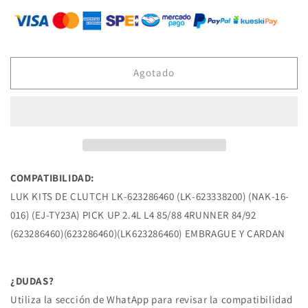
para
para
LK-
LK-
623286460
623286460
KIT
KIT
DE
DE
Agotado
CLUTCH
CLUTCH
(LK-
(LK-
623338200)
623338200)
(NAK-
(NAK-
16-
16-
016)
016)
(EJ-
(EJ-
COMPATIBILIDAD:
TY23A)
TY23A)
LUK KITS DE CLUTCH LK-623286460 (LK-623338200) (NAK-16-
PICK
PICK
UP
UP
016) (EJ-TY23A) PICK UP 2.4L L4 85/88 4RUNNER 84/92
2.4L
2.4L
(623286460)(623286460)(LK623286460) EMBRAGUE Y CARDAN
L4
L4
85/88
85/88
4RUNNER
4RUNNER
¿DUDAS?
84/92
84/92
Utiliza la sección de WhatApp para revisar la compatibilidad
TOYOTA
TOYOTA