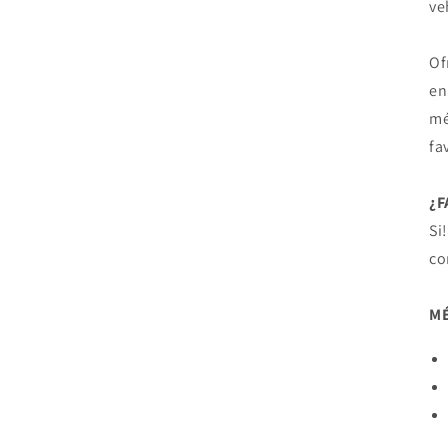
ve
Of
en
mé
fa
¿
Si
co
MÉ