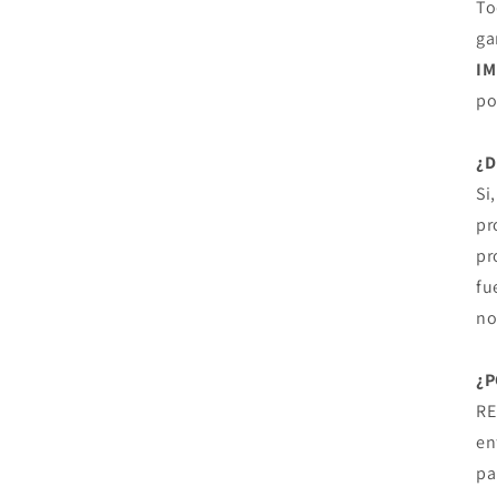
To
ga
I
po
¿
Si
pr
pr
fu
no
¿P
RE
en
pa