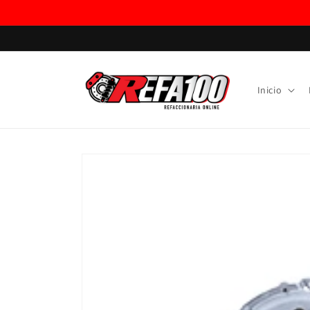
Ir
directamente
al contenido
Inicio
Ir
directamente
a la
información
del producto