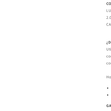
CO
LU
2.
C
¿
Ut
co
co
Ho
G