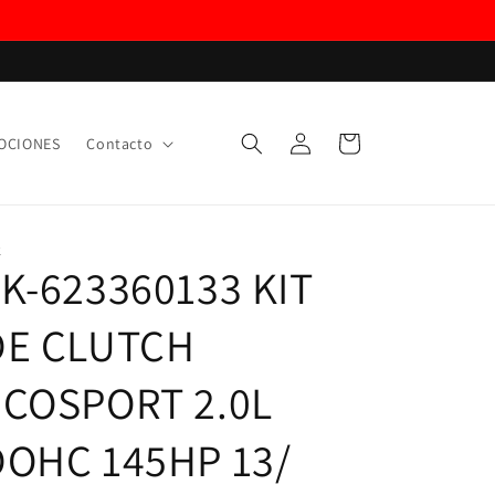
Iniciar
Carrito
OCIONES
Contacto
sesión
K
K-623360133 KIT
DE CLUTCH
ECOSPORT 2.0L
DOHC 145HP 13/