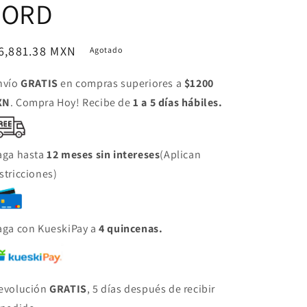
FORD
ecio
6,881.38 MXN
Agotado
bitual
nvío
GRATIS
en compras superiores a
$1200
XN
. Compra Hoy! Recibe de
1 a 5 días hábiles.
aga hasta
12 meses sin intereses
(Aplican
stricciones)
aga con KueskiPay a
4 quincenas.
evolución
GRATIS
, 5 días después de recibir