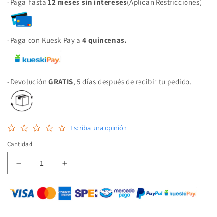
-Paga hasta
12 meses sin intereses
(Aplican Restricciones)
-Paga con KueskiPay a
4 quincenas.
-Devolución
GRATIS
, 5 días después de recibir tu pedido.
0.0
Escriba una opinión
star
rating
Cantidad
Reducir
Aumentar
cantidad
cantidad
para
para
LK-
LK-
624339600
624339600