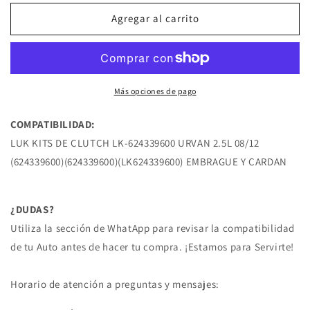
KIT
KIT
DE
DE
Agregar al carrito
CLUTCH
CLUTCH
URVAN
URVAN
2.5L
2.5L
08/12
08/12
NISSAN
NISSAN
Más opciones de pago
COMPATIBILIDAD:
LUK KITS DE CLUTCH LK-624339600 URVAN 2.5L 08/12
(624339600)(624339600)(LK624339600) EMBRAGUE Y CARDAN
¿DUDAS?
Utiliza la sección de WhatApp para revisar la compatibilidad
de tu Auto antes de hacer tu compra. ¡Estamos para Servirte!
Horario de atención a preguntas y mensajes: