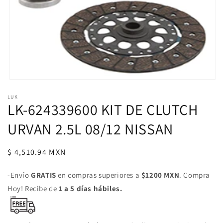
Abrir
elemento
LUK
multimedia
LK-624339600 KIT DE CLUTCH
1
en
una
URVAN 2.5L 08/12 NISSAN
ventana
modal
Precio
$ 4,510.94 MXN
habitual
-Envío
GRATIS
en compras superiores a
$1200 MXN
. Compra
Hoy! Recibe de
1 a 5 días hábiles.