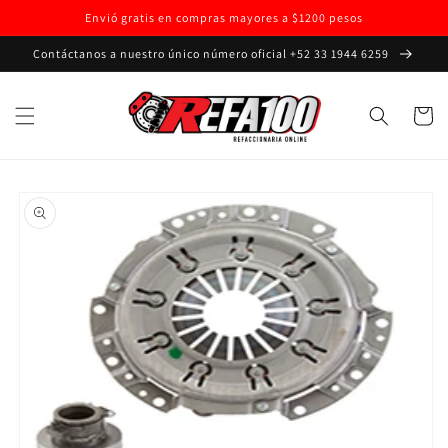
Ir
Envió gratis en compras mayores a $1200 pesos
directamente
al contenido
Contáctanos a nuestro único número oficial +52 33 1944 6259
Carrito
Ir
directamente
a la
información
del producto