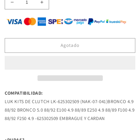
Reducir
Aumentar
cantidad
cantidad
para
para
LK-
LK-
625302509
625302509
KIT
KIT
DE
DE
Agotado
CLUTCH
CLUTCH
(NAK-
(NAK-
07-
07-
041)BRONCO
041)BRONCO
4.9
4.9
88/92
88/92
BRONCO
BRONCO
COMPATIBILIDAD:
5.0
5.0
LUK KITS DE CLUTCH LK-625302509 (NAK-07-041)BRONCO 4.9
88/92
88/92
E100
E100
88/92 BRONCO 5.0 88/92 E100 4.9 88/89 E250 4.9 88/89 F100 4.9
4.9
4.9
88/92 F250 4.9 -625302509 EMBRAGUE Y CARDAN
88/89
88/89
E250
E250
4.9
4.9
¿DUDAS?