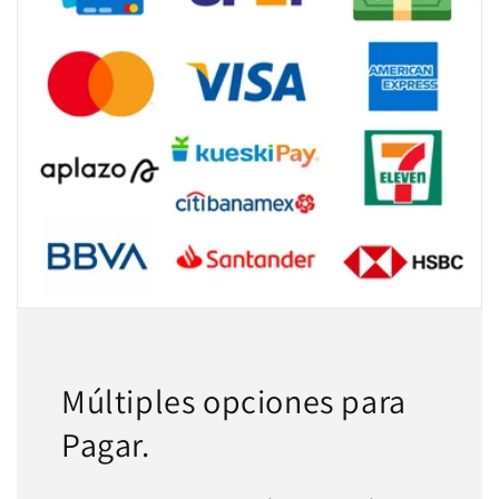
Múltiples opciones para
Pagar.