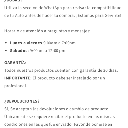
88/89
88/89
Utiliza la sección de WhatApp para revisar la compatibilidad
F100
F100
4.9
4.9
de tu Auto antes de hacer tu compra. ¡Estamos para Servirte!
88/92
88/92
F250
F250
Horario de atención a preguntas y mensajes:
4.9
4.9
FORD
FORD
Lunes a viernes
9:00am a 7:00pm
Sábados:
9:00am a 12:00 pm
GARANTÍA
:
Todos nuestros productos cuentan con garantía de 30 días.
IMPORTANTE
: El producto debe ser instalado por un
profesional.
¿DEVOLUCIONES?
Si, Se aceptan las devoluciones o cambio de producto.
Únicamente se requiere recibir el producto en las mismas
condiciones en las que fue enviado. Favor de ponerse en