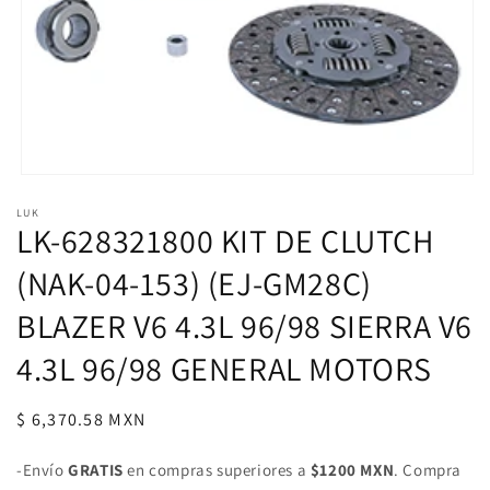
Abrir
elemento
LUK
multimedia
LK-628321800 KIT DE CLUTCH
1
en
una
(NAK-04-153) (EJ-GM28C)
ventana
modal
BLAZER V6 4.3L 96/98 SIERRA V6
4.3L 96/98 GENERAL MOTORS
Precio
$ 6,370.58 MXN
habitual
-Envío
GRATIS
en compras superiores a
$1200 MXN
. Compra