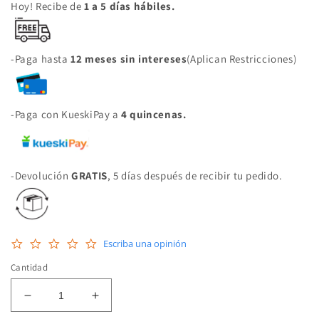
Hoy! Recibe de
1 a 5 días hábiles.
-Paga hasta
12 meses sin intereses
(Aplican Restricciones)
-Paga con KueskiPay a
4 quincenas.
-Devolución
GRATIS
, 5 días después de recibir tu pedido.
0.0
Escriba una opinión
star
rating
Cantidad
Reducir
Aumentar
cantidad
cantidad