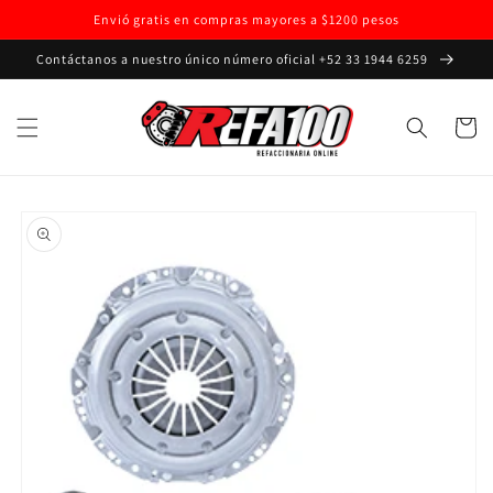
Ir
Envió gratis en compras mayores a $1200 pesos
directamente
al contenido
Contáctanos a nuestro único número oficial +52 33 1944 6259
Carrito
Ir
directamente
a la
información
del producto