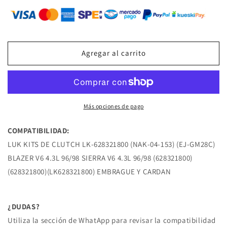
para
para
LK-
LK-
628321800
628321800
KIT
KIT
DE
DE
Agregar al carrito
CLUTCH
CLUTCH
(NAK-
(NAK-
04-
04-
153)
153)
(EJ-
(EJ-
Más opciones de pago
GM28C)
GM28C)
BLAZER
BLAZER
COMPATIBILIDAD:
V6
V6
LUK KITS DE CLUTCH LK-628321800 (NAK-04-153) (EJ-GM28C)
4.3L
4.3L
96/98
96/98
BLAZER V6 4.3L 96/98 SIERRA V6 4.3L 96/98 (628321800)
SIERRA
SIERRA
(628321800)(LK628321800) EMBRAGUE Y CARDAN
V6
V6
4.3L
4.3L
96/98
96/98
¿DUDAS?
GENERAL
GENERAL
Utiliza la sección de WhatApp para revisar la compatibilidad
MOTORS
MOTORS