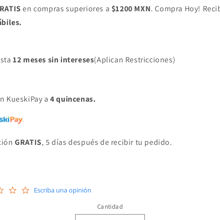
RATIS
en compras superiores a
$1200 MXN
. Compra Hoy! Reci
ábiles.
asta
12 meses sin intereses
(Aplican Restricciones)
on KueskiPay a
4 quincenas.
ción
GRATIS
, 5 días después de recibir tu pedido.
0.0
Escriba una opinión
star
rating
Cantidad