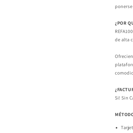
ponerse 
¿POR Q
REFA100 
de alta 
Ofrecien
platafor
comodid
¿FACTU
Si! Sin 
MÉTODO
Tarje