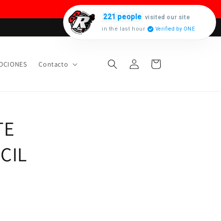
221 people
visited our site
in the last hour
Verified by ONE
Iniciar
Carrito
OCIONES
Contacto
sesión
TE
 CIL