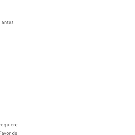
o antes
requiere
Favor de