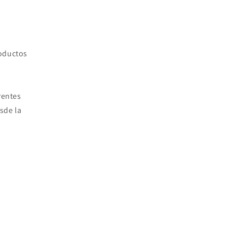
roductos
rentes
sde la