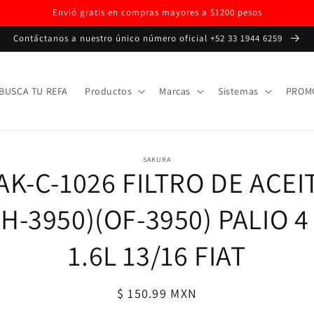
Envió gratis en compras mayores a $1200 pesos
Contáctanos a nuestro único número oficial +52 33 1944 6259
BUSCA TU REFA
Productos
Marcas
Sistemas
PROM
amente
SAKURA
AK-C-1026 FILTRO DE ACEI
ación
oducto
H-3950)(OF-3950) PALIO 4
1.6L 13/16 FIAT
Precio
$ 150.99 MXN
habitual