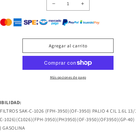
Reducir
Aumentar
cantidad
cantidad
para
para
SAK-
SAK-
C-
C-
1026
1026
FILTRO
FILTRO
Agregar al carrito
DE
DE
ACEITE
ACEITE
(FPH-
(FPH-
3950)
3950)
(OF-
(OF-
Más opciones de pago
3950)
3950)
PALIO
PALIO
4
4
CIL
CIL
IBILIDAD:
1.6L
1.6L
FILTROS SAK-C-1026 (FPH-3950)(OF-3950) PALIO 4 CIL 1.6L 13/
13/16
13/16
(C-1026)(C1026)(FPH-3950)(PH3950)(OF-3950)(OF3950)(GP-40)
FIAT
FIAT
) GASOLINA