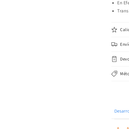
En Ef
Trans
Cali
Enví
Devo
Méto
Desarro