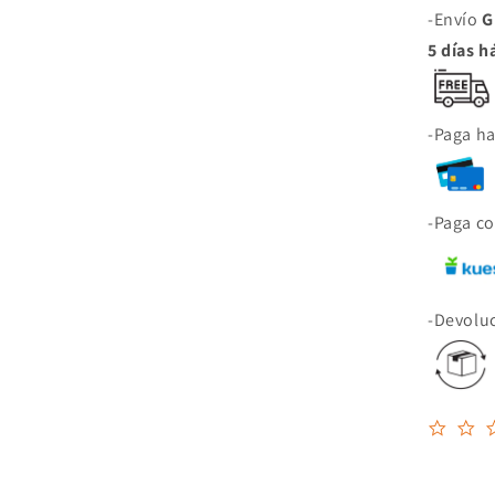
-Envío
G
5 días h
-Paga h
-Paga c
-Devolu