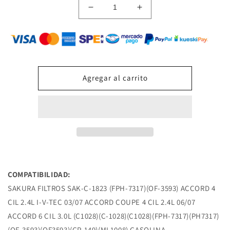
Reducir
Aumentar
cantidad
cantidad
para
para
SAK-
SAK-
C-
C-
1823
1823
FILTRO
FILTRO
Agregar al carrito
DE
DE
ACEITE
ACEITE
(SAK-
(SAK-
C-
C-
1028)
1028)
(FPH-
(FPH-
7317)
7317)
(OF-
(OF-
3593)
3593)
COMPATIBILIDAD:
ACCORD
ACCORD
SAKURA FILTROS SAK-C-1823 (FPH-7317)(OF-3593) ACCORD 4
4
4
CIL 2.4L I-V-TEC 03/07 ACCORD COUPE 4 CIL 2.4L 06/07
CIL
CIL
ACCORD 6 CIL 3.0L (C1028)(C-1028)(C1028)(FPH-7317)(PH7317)
2.4L
2.4L
I-
I-
(OF-3593)(OF3593)(GP-149)(ML1008) GASOLINA