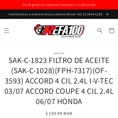
Ir
Envió gratis en compras mayores a $1200 pesos
directamente
al contenido
Contáctanos a nuestro único número oficial +52 33 1944 6259
Carrito
Ir
directamente
SAKURA
a la
SAK-C-1823 FILTRO DE ACEITE
información
del producto
(SAK-C-1028)(FPH-7317)(OF-
3593) ACCORD 4 CIL 2.4L I-V-TEC
03/07 ACCORD COUPE 4 CIL 2.4L
06/07 HONDA
Precio
$ 150.99 MXN