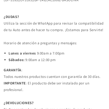
V-
V-
TEC
TEC
03/07
03/07
¿DUDAS?
ACCORD
ACCORD
Utiliza la sección de WhatApp para revisar la compatibilidad
COUPE
COUPE
4
4
de tu Auto antes de hacer tu compra. ¡Estamos para Servirte!
CIL
CIL
2.4L
2.4L
Horario de atención a preguntas y mensajes:
06/07
06/07
HONDA
HONDA
Lunes a viernes
9:00am a 7:00pm
Sábados:
9:00am a 12:00 pm
GARANTÍA
:
Todos nuestros productos cuentan con garantía de 30 días.
IMPORTANTE
: El producto debe ser instalado por un
profesional.
¿DEVOLUCIONES?