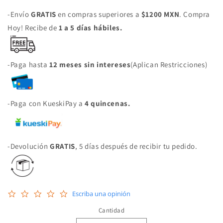
habitual
-Envío
GRATIS
en compras superiores a
$1200 MXN
. Compra
Hoy! Recibe de
1 a 5 días hábiles.
-Paga hasta
12 meses sin intereses
(Aplican Restricciones)
-Paga con KueskiPay a
4 quincenas.
-Devolución
GRATIS
, 5 días después de recibir tu pedido.
0.0
Escriba una opinión
star
rating
Cantidad